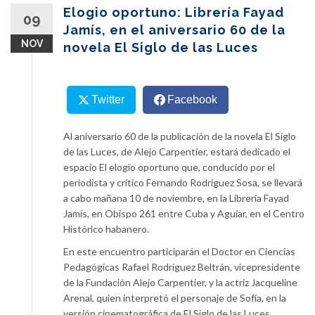
content
Elogio oportuno: Librería Fayad
09
Jamís, en el aniversario 60 de la
NOV
novela El Siglo de las Luces
Twitter
Facebook
Al aniversario 60 de la publicación de la novela El Siglo
de las Luces, de Alejo Carpentier, estará dedicado el
espacio El elogio oportuno que, conducido por el
periodista y crítico Fernando Rodríguez Sosa, se llevará
a cabo mañana 10 de noviembre, en la Librería Fayad
Jamís, en Obispo 261 entre Cuba y Aguiar, en el Centro
Histórico habanero.
En este encuentro participarán el Doctor en Ciencias
Pedagógicas Rafael Rodríguez Beltrán, vicepresidente
de la Fundación Alejo Carpentier, y la actriz Jacqueline
Arenal, quien interpretó el personaje de Sofía, en la
versión cinematográfica de El Siglo de las Luces,