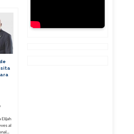
Ballet cubano
07
07
reafirma su
AGO
excelencia con
AGO
cosecha dorada en
Sudáfrica
Los jóvenes bailarines
 de
Greisell Lastre y Joan Manuel
isita
Riera, de la Escuela Nacional
para
de Ballet Fernando Alonso,
han puesto en alto el...
Cuba
,
Culturales
,
Fijar
...
Leer Más
Cuba
,
a
 Elijah
eves al
al...