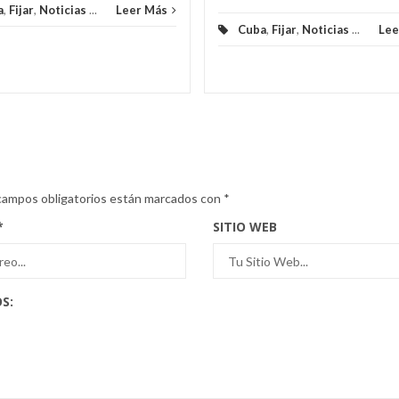
a
,
Fijar
,
Noticias
...
Leer Más
Cuba
,
Fijar
,
Noticias
...
Lee
campos obligatorios están marcados con
*
*
SITIO WEB
S: