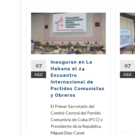
bano
a
de
l país
del
Inauguran en La
Partido
07
07
Habana el 24
nte de la
AGO
Encuentro
AGO
íaz-Canel
Internacional de
ste...
Partidos Comunistas
y Obreros
eer Más
El Primer Secretario del
Comité Central del Partido
Comunista de Cuba (PCC) y
Presidente de la República,
Miguel Díaz-Canel