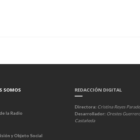
S SOMOS
REDACCIÓN DIGITAL
Directora:
Cristina Reyes Parade
de la Radio
Desarrollador:
Orestes Guerrer
Castañeda
isión y Objeto Social