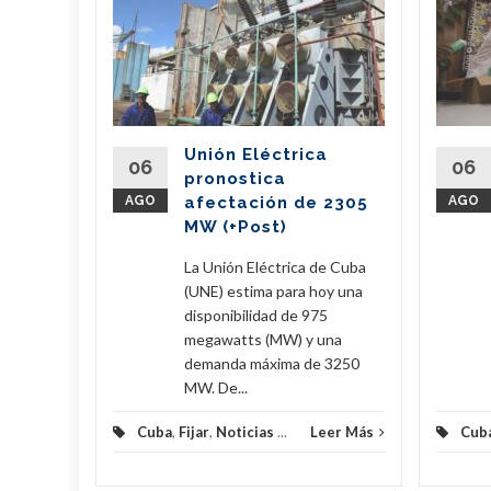
spara
istola
to
o obtuvo
 de la
Unión Eléctrica
metros
06
06
pronostica
acumular
AGO
afectación de 2305
AGO
MW (+Post)
eer Más
La Unión Eléctrica de Cuba
(UNE) estima para hoy una
disponibilidad de 975
megawatts (MW) y una
demanda máxima de 3250
MW. De...
Cuba
,
Fijar
,
Noticias
...
Leer Más
Cub