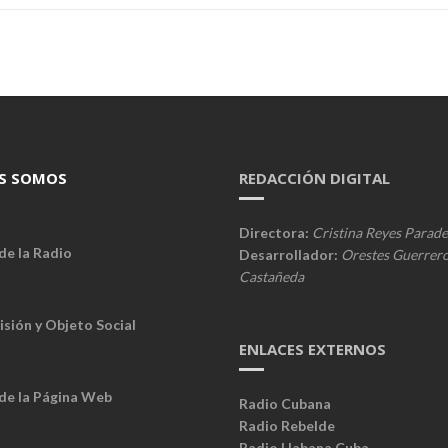
S SOMOS
REDACCIÓN DIGITAL
Directora:
Cristina Reyes Parade
de la Radio
Desarrollador:
Orestes Guerrer
Castañeda
isión y Objeto Social
ENLACES EXTERNOS
 de la Página Web
Radio Cubana
Radio Rebelde
Radio Habana Cuba