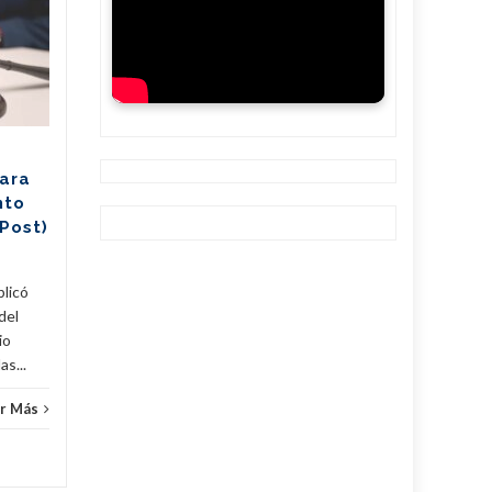
PNUD y MINAG
05
05
publican guía sobre
AGO
mecanismos
AGO
financieros para
productores
agropecuarios
cubanos
para
El Programa de las Naciones
nto
Unidas para el Desarrollo
Post)
(PNUD) en Cuba anunció la
Cuba
,
publicación de una guía de
referencia destinada a...
licó
del
Cuba
,
Fijar
,
Noticias
...
Leer Más
io
as...
r Más