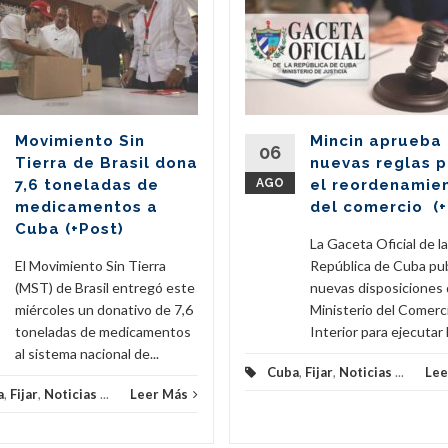
Movimiento Sin
Mincin aprueba
06
Tierra de Brasil dona
nuevas reglas 
7,6 toneladas de
AGO
el reordenamie
medicamentos a
del comercio (+
Cuba (+Post)
La Gaceta Oficial de la
El Movimiento Sin Tierra
República de Cuba pub
(MST) de Brasil entregó este
nuevas disposiciones 
miércoles un donativo de 7,6
Ministerio del Comerc
toneladas de medicamentos
Interior para ejecutar l
al sistema nacional de...
Cuba
,
Fijar
,
Noticias
...
Lee
a
,
Fijar
,
Noticias
...
Leer Más