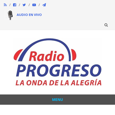
AUDIO EN VIVO
Skip
to
content
MENU
Skip
to