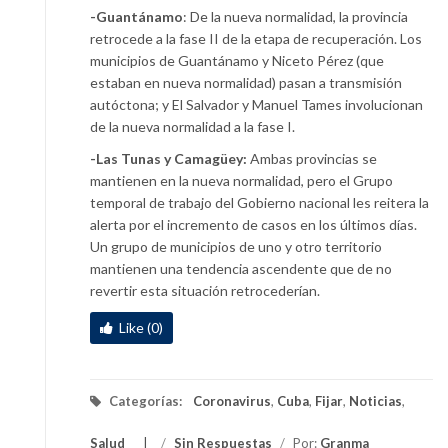
-Guantánamo
: De la nueva normalidad, la provincia
retrocede a la fase II de la etapa de recuperación. Los
municipios de Guantánamo y Niceto Pérez (que
estaban en nueva normalidad) pasan a transmisión
autóctona; y El Salvador y Manuel Tames involucionan
de la nueva normalidad a la fase I.
-Las Tunas y Camagüey:
Ambas provincias se
mantienen en la nueva normalidad, pero el Grupo
temporal de trabajo del Gobierno nacional les reitera la
alerta por el incremento de casos en los últimos días.
Un grupo de municipios de uno y otro territorio
mantienen una tendencia ascendente que de no
revertir esta situación retrocederían.
Like (0)
Categorías:
Coronavirus
,
Cuba
,
Fijar
,
Noticias
,
Salud
/
Sin Respuestas
/
Por:
Granma