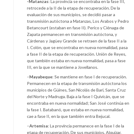
-Matanzas
: La provincia se encontraba en la fase III,
retrocede a la II de la etapa de recuperación. De la
evaluación de sus municipios, se decidió pasar a
transmisión autóctona a Matanzas, Los Arabos y Pedro
Betancourt (estaban en fase II). Perico y Ciénaga de
Zapata permanecen en transmisión autóctona, y
Cárdenas y Jagüey Grande se retraen de la fase II a la
I. Colón, que se encontraba en nueva normalidad, pasa
a fase II de la etapa de recuperación. Unión de Reyes,
que también estaba en nueva normalidad, pasa a fase
III, en la que se mantiene a Jovellanos.
–
Mayabeque
: Se mantiene en fase I de recuperación.
Permanecen en la etapa de transmisión autóctona los
municipios de Güines, San Nicolás de Bari, Santa Cruz
del Norte y Madruga. Baja a la fase I Quivicán, que se
encontraba en nueva normalidad; San José continúa en
la fase I. Batabanó, que estaba en nueva normalidad,
cae a fase II, en la que también entra Bejucal.
–
Artemisa
: La provincia permanece en la fase I de la
etapa de recuperación. De sus municipios, Alquízar,