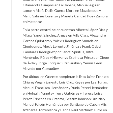
Otamendiz Campos en La Habana, Manuel Aguiar
Lamas y María Dailis Guerra More en Mayabeque y
Mario Sabines Lorenzo y Marieta Caridad Poey Zamora
en Matanzas.
En la parte central se encuentran Alberto López Díaz y
Milaxy Yanet Sánchez Armas en Villa Clara, Alexandre
Corona Quintero y Yolexis Rodríguez Armada en
Cienfuegos, Alexis Lorente Jiménez y Frank Osbel
Cañizares Rodríguez por Sancti Spíritus, Alfre
Menéndez Pérez y Hiorvanys Espinosa Pérez por Ciego
de Ávila y Jorge Enrique Sutil Sarabia y Yennis León
Mayedo por Camagüey.
Por último, en Oriente completan la lista Jaime Ernesto
Chiang Vega y Ernesto Luis Cruz Reyes por Las Tunas,
Manuel Francisco Hernández y Yunia Pérez Hernández
en Holguín, Yanetsy Terry Gutiérrez y Teresa Luisa
Pérez Trinchet en Granma, Beatriz Johnson Urrutia y
Manuel Falcón Hernández por Santiago de Cuba y Alis
Azahares Torreblanca y Carlos Raúl Martínez Turro en