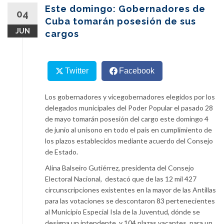
content
Este domingo: Gobernadores de
04
Cuba tomarán posesión de sus
JUN
cargos
Twitter
Facebook
Los gobernadores y vicegobernadores elegidos por los
delegados municipales del Poder Popular el pasado 28
de mayo tomarán posesión del cargo este domingo 4
de junio al unísono en todo el país en cumplimiento de
los plazos establecidos mediante acuerdo del Consejo
de Estado.
Alina Balseiro Gutiérrez, presidenta del Consejo
Electoral Nacional, destacó que de las 12 mil 427
circunscripciones existentes en la mayor de las Antillas
para las votaciones se descontaron 83 pertenecientes
al Municipio Especial Isla de la Juventud, dónde se
designa un intendente, y 104 plazas vacantes, para un