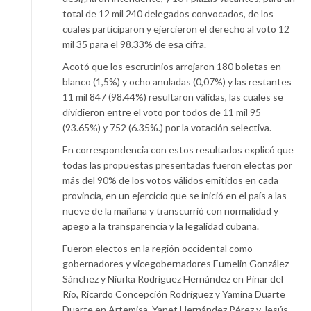
total de 12 mil 240 delegados convocados, de los
cuales participaron y ejercieron el derecho al voto 12
mil 35 para el 98.33% de esa cifra.
Acotó que los escrutinios arrojaron 180 boletas en
blanco (1,5%) y ocho anuladas (0,07%) y las restantes
11 mil 847 (98.44%) resultaron válidas, las cuales se
dividieron entre el voto por todos de 11 mil 95
(93.65%) y 752 (6.35%.) por la votación selectiva.
En correspondencia con estos resultados explicó que
todas las propuestas presentadas fueron electas por
más del 90% de los votos válidos emitidos en cada
provincia, en un ejercicio que se inició en el país a las
nueve de la mañana y transcurrió con normalidad y
apego a la transparencia y la legalidad cubana.
Fueron electos en la región occidental como
gobernadores y vicegobernadores Eumelin González
Sánchez y Niurka Rodríguez Hernández en Pinar del
Río, Ricardo Concepción Rodríguez y Yamina Duarte
Duarte en Artemisa, Yanet Hernández Pérez y Jesús