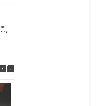
e de
so es
Unión Eléctrica
06
06
pronostica
AGO
afectación de 2305
AGO
MW (+Post)