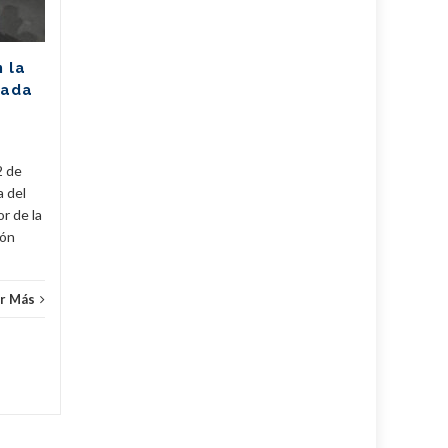
La Unión Eléctrica de Cuba
(UNE) estima para hoy una
n la
disponibilidad de 975
rada
megawatts (MW) y una
a
demanda máxima de 3250
MW. De...
2 de
Cuba
,
Fijar
,
Noticias
...
Leer Más
Cuba
,
a del
r de la
cón
r Más