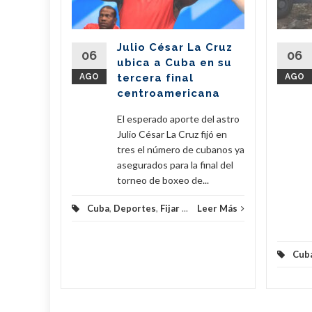
erra
Julio César La Cruz
regó este
06
06
ubica a Cuba en su
vo de 7,6
AGO
tercera final
AGO
amentos
centroamericana
...
El esperado aporte del astro
eer Más
Julio César La Cruz fijó en
tres el número de cubanos ya
asegurados para la final del
torneo de boxeo de...
Cuba
,
Deportes
,
Fijar
...
Leer Más
Cub