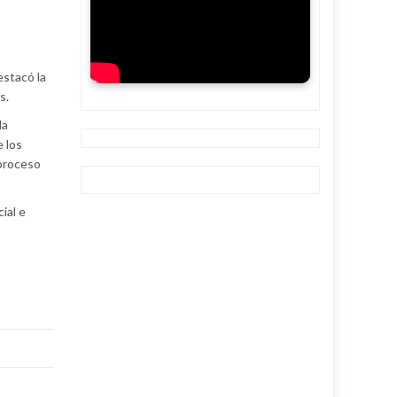
estacó la
s.
la
 los
 proceso
ial e