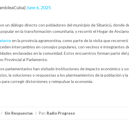
sambleaCuba)
June 6, 2025
o un diálogo directo con pobladores del municipio de Sibanicú, donde d
l popular en la transformación comunitaria, y recorrió el Hogar de Anciano
elante
en la provincia agramontina, como parte de la visita que recorrerá 
suceden intercambios en consejos populares, con vecinos e integrantes de
ntidades enclavadas en la comunidad. Estos encuentros forman parte del
no Provincial al Parlamento.
, los parlamentarios han visitado instituciones de impacto económico y soc
cios, la soluciones o respuestas a los planteamientos de la población y la
ara corregir distorsiones y reimpulsar la economía.
/
Sin Respuestas
/
Por:
Radio Progreso