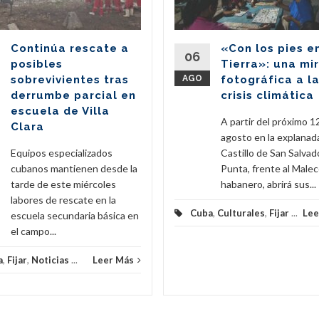
Continúa rescate a
«Con los pies e
06
posibles
Tierra»: una mi
sobrevivientes tras
AGO
fotográfica a l
derrumbe parcial en
crisis climática
escuela de Villa
A partir del próximo 1
Clara
agosto en la explanad
Equipos especializados
Castillo de San Salvado
cubanos mantienen desde la
Punta, frente al Male
tarde de este miércoles
habanero, abrirá sus...
labores de rescate en la
Cuba
,
Culturales
,
Fijar
...
Lee
escuela secundaria básica en
el campo...
a
,
Fijar
,
Noticias
...
Leer Más