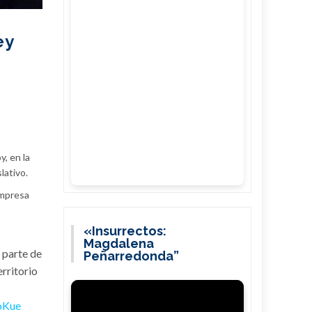
ey
, en la
lativo.
Empresa
«Insurrectos:
Magdalena
 parte de
Peñarredonda”
erritorio
oKue