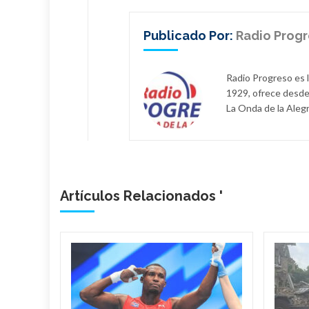
Publicado Por:
Radio Prog
Radio Progreso es 
1929, ofrece desde
La Onda de la Alegr
Artículos Relacionados '
n
il dona
de
 a