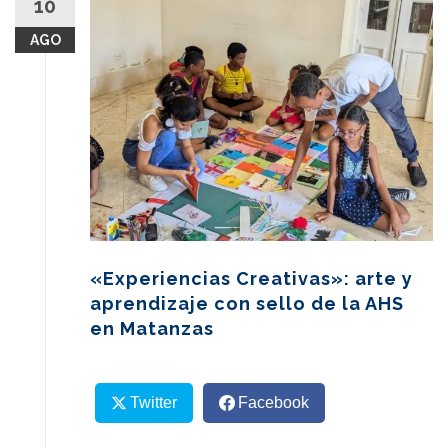
10
content
AGO
«Experiencias Creativas»: arte y
aprendizaje con sello de la AHS
en Matanzas
Twitter
Facebook