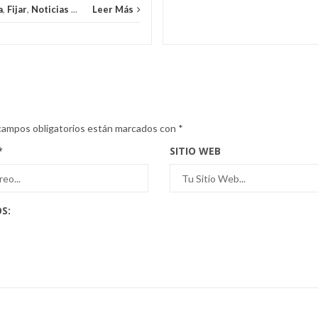
a
,
Fijar
,
Noticias
...
Leer Más
campos obligatorios están marcados con
*
*
SITIO WEB
S: