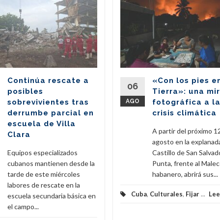
Continúa rescate a
«Con los pies e
06
posibles
Tierra»: una mi
sobrevivientes tras
AGO
fotográfica a l
derrumbe parcial en
crisis climática
escuela de Villa
A partir del próximo 1
Clara
agosto en la explanad
Equipos especializados
Castillo de San Salvado
cubanos mantienen desde la
Punta, frente al Male
tarde de este miércoles
habanero, abrirá sus...
labores de rescate en la
Cuba
,
Culturales
,
Fijar
...
Lee
escuela secundaria básica en
el campo...