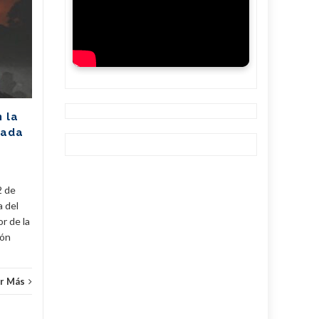
Unión Eléctrica
06
06
pronostica
AGO
afectación de 2305
AGO
MW (+Post)
La Unión Eléctrica de Cuba
(UNE) estima para hoy una
n la
disponibilidad de 975
rada
megawatts (MW) y una
a
demanda máxima de 3250
MW. De...
2 de
Cuba
,
Fijar
,
Noticias
...
Leer Más
Cuba
,
a del
r de la
cón
r Más