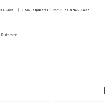
ias
,
Salud
/
Sin Respuestas
/
Por:
Julio García Ruiseco
a Ruiseco