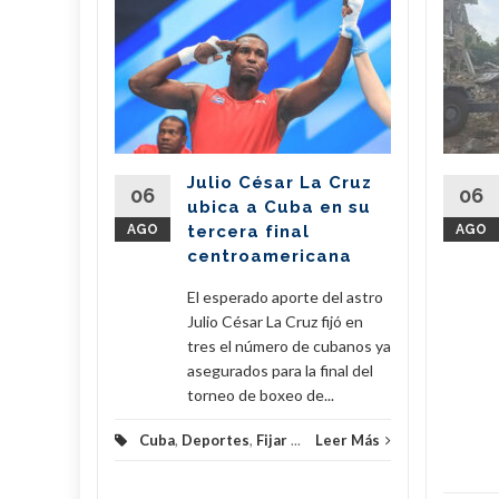
n
il dona
de
 a
erra
Julio César La Cruz
regó este
06
06
ubica a Cuba en su
vo de 7,6
AGO
tercera final
AGO
amentos
centroamericana
...
El esperado aporte del astro
eer Más
Julio César La Cruz fijó en
tres el número de cubanos ya
asegurados para la final del
torneo de boxeo de...
Cuba
,
Deportes
,
Fijar
...
Leer Más