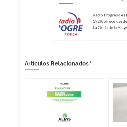
Radio Progreso es 
1929, ofrece desde
La Onda de la Alegr
Artículos Relacionados '
ieran
210
de Cuba
oy una