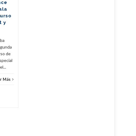
nce
(Mitrans) actualizó la política
ala
para la transmisión de
Curso
propiedad, importación y...
t y
Cuba
,
Fijar
,
Noticias
...
Leer Más
Cuba
,
uba
egunda
rso de
special
l...
r Más