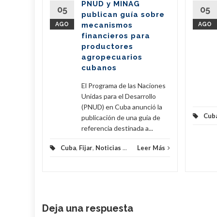
PNUD y MINAG
05
05
publican guía sobre
) y una
AGO
mecanismos
AGO
 3150
financieros para
productores
agropecuarios
eer Más
cubanos
El Programa de las Naciones
Unidas para el Desarrollo
(PNUD) en Cuba anunció la
Cub
publicación de una guía de
referencia destinada a...
Cuba
,
Fijar
,
Noticias
...
Leer Más
Deja una respuesta