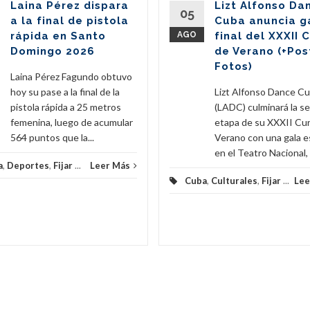
Laina Pérez dispara
Lizt Alfonso Da
05
a la final de pistola
Cuba anuncia g
rápida en Santo
AGO
final del XXXII 
Domingo 2026
de Verano (+Pos
Fotos)
Laina Pérez Fagundo obtuvo
hoy su pase a la final de la
Lizt Alfonso Dance C
pistola rápida a 25 metros
(LADC) culminará la s
femenina, luego de acumular
etapa de su XXXII Cu
564 puntos que la...
Verano con una gala e
en el Teatro Nacional, e
a
,
Deportes
,
Fijar
...
Leer Más
Cuba
,
Culturales
,
Fijar
...
Lee