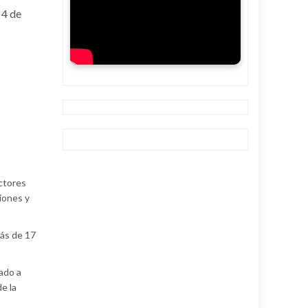
 4 de
ctores
iones y
más de 17
cado a
e la