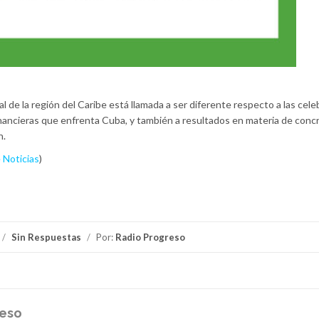
ial de la región del Caribe está llamada a ser diferente respecto a las cel
financieras que enfrenta Cuba, y también a resultados en materia de conc
n.
 Noticias
)
/
Sin Respuestas
/
Por:
Radio Progreso
reso