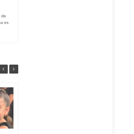
e de
so es
Mitrans actualiza
05
05
reglas para comprar,
AGO
importar y vender
AGO
vehículos (+Post)
El Ministerio de Transporte
de la República de Cuba