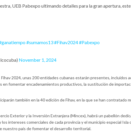
stra, UEB Pabexpo ultimando detalles para la gran apertura, este
#ganatiempo
#sumamos13
#Fihav2024
#Pabexpo
alcocuba)
November 1, 2024
 Fihav 2024, unas 200 entidades cubanas estarán presentes, incluidos a
s en fomentar encadenamientos productivos, la sustitución de importac
iciparán también en la 40 edición de Fihav, en la que se han contratado 
rcio Exterior y la Inversión Extranjera (Mincex), habrá un pabellón dedi
 los intereses comerciales de cada provincia y el municipio especial Isla d
 nuestro país de fomentar el desarrollo territorial.