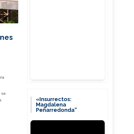
unes
era
s se
«Insurrectos:
s
Magdalena
Peñarredonda”