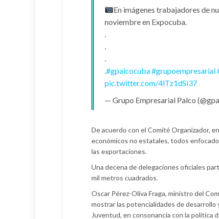
En imágenes trabajadores de nue
noviembre en Expocuba.
.
.
.
.
#gpalcocuba
#grupoempresarial
pic.twitter.com/4lTz1dSi37
— Grupo Empresarial Palco (@gp
De acuerdo con el Comité Organizador, en
económicos no estatales, todos enfocado
las exportaciones.
Una decena de delegaciones oficiales part
mil metros cuadrados.
Oscar Pérez-Oliva Fraga, ministro del Come
mostrar las potencialidades de desarrollo y
Juventud, en consonancia con la política de