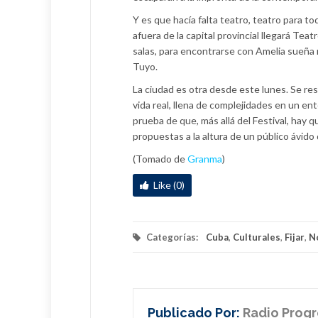
Y es que hacía falta teatro, teatro para tod
afuera de la capital provincial llegará Teat
salas, para encontrarse con Amelia sueña m
Tuyo.
La ciudad es otra desde este lunes. Se res
vida real, llena de complejidades en un en
prueba de que, más allá del Festival, hay
propuestas a la altura de un público ávido d
(Tomado de
Granma
)
Like (0)
Categorías:
Cuba
,
Culturales
,
Fijar
,
N
Publicado Por:
Radio Prog