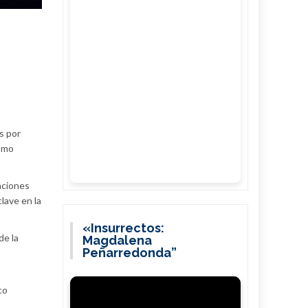
s por
ismo
uaciones
lave en la
«Insurrectos:
de la
Magdalena
Peñarredonda”
s
co