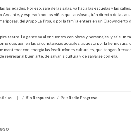
as las edades. Por eso, sale de las salas, va hacia las escuelas y las calle
ro Andante, y esperará por los niños que, ansiosos, irán directo de las aula
ariposas, del grupo La Proa, o por la familia entera en un Claowncierto 
pira teatro. La gente va al encuentro con obras y personajes, y sale un ta
torno que, aun en las circunstancias actuales, apuesta por la hermosura,
 que mantener con energía las instituciones culturales, que tengan frec
e regresar al buen arte, de salvar la cultura y de salvarse con ella.
oticias
/
Sin Respuestas
/
Por:
Radio Progreso
reso