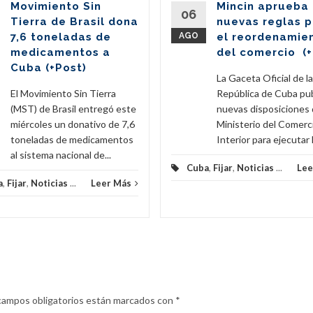
Movimiento Sin
Mincin aprueba
06
Tierra de Brasil dona
nuevas reglas 
7,6 toneladas de
AGO
el reordenamie
medicamentos a
del comercio (+
Cuba (+Post)
La Gaceta Oficial de la
El Movimiento Sin Tierra
República de Cuba pub
(MST) de Brasil entregó este
nuevas disposiciones 
miércoles un donativo de 7,6
Ministerio del Comerc
toneladas de medicamentos
Interior para ejecutar l
al sistema nacional de...
Cuba
,
Fijar
,
Noticias
...
Lee
a
,
Fijar
,
Noticias
...
Leer Más
campos obligatorios están marcados con
*