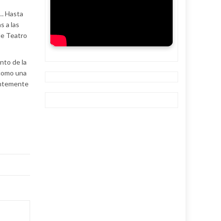
s… Hasta
s a las
de Teatro
nto de la
 como una
uentemente