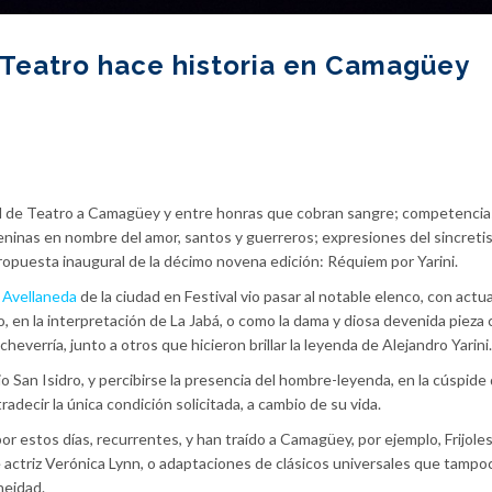
 Teatro hace historia en Camagüey
onal de Teatro a Camagüey y entre honras que cobran sangre; competencia
eninas en nombre del amor, santos y guerreros; expresiones del sincret
 propuesta inaugural de la décimo novena edición: Réquiem por Yarini.
 Avellaneda
de la ciudad en Festival vio pasar al notable elenco, con act
, en la interpretación de La Jabá, o como la dama y diosa devenida pieza c
heverría, junto a otros que hicieron brillar la leyenda de Alejandro Yarini.
 San Isidro, y percibirse la presencia del hombre-leyenda, en la cúspide 
tradecir la única condición solicitada, a cambio de su vida.
or estos días, recurrentes, y han traído a Camagüey, por ejemplo, Frijole
e actriz Verónica Lynn, o adaptaciones de clásicos universales que tampo
neidad.