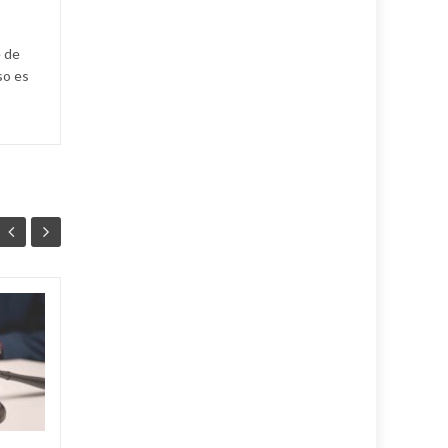
e de
so es
PNUD y MINAG
05
05
publican guía sobre
AGO
mecanismos
AGO
financieros para
productores
agropecuarios