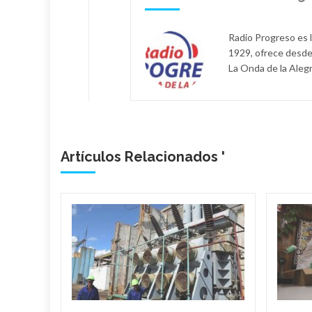
Radio Progreso es 
1929, ofrece desde
La Onda de la Alegr
Artículos Relacionados '
spara
istola
to
o obtuvo
 de la