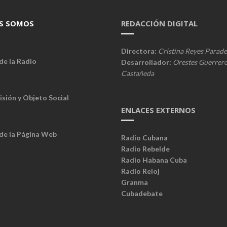
S SOMOS
REDACCIÓN DIGITAL
Directora:
Cristina Reyes Parade
de la Radio
Desarrollador:
Orestes Guerrer
Castañeda
isión y Objeto Social
ENLACES EXTERNOS
 de la Página Web
Radio Cubana
Radio Rebelde
Radio Habana Cuba
Radio Reloj
Granma
Cubadebate