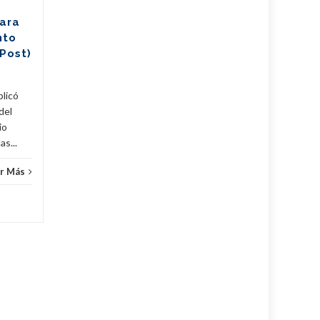
cubanos
para
El Programa de las Naciones
nto
Unidas para el Desarrollo
Post)
(PNUD) en Cuba anunció la
Cuba
,
publicación de una guía de
referencia destinada a...
licó
del
Cuba
,
Fijar
,
Noticias
...
Leer Más
io
as...
r Más