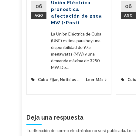
Unión Eléctrica
metros
06
06
pronostica
acumular
AGO
afectación de 2305
AGO
MW (+Post)
eer Más
La Unión Eléctrica de Cuba
(UNE) estima para hoy una
disponibilidad de 975
megawatts (MW) y una
demanda máxima de 3250
MW. De...
Cuba
,
Fijar
,
Noticias
...
Leer Más
Cub
Deja una respuesta
Tu dirección de correo electrónico no será publicada.
Los 