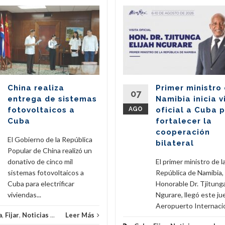
China realiza
Primer ministro
07
entrega de sistemas
Namibia inicia v
fotovoltaicos a
AGO
oficial a Cuba 
Cuba
fortalecer la
cooperación
El Gobierno de la República
bilateral
Popular de China realizó un
donativo de cinco mil
El primer ministro de l
sistemas fotovoltaicos a
República de Namibia,
Cuba para electrificar
Honorable Dr. Tjitunga
viviendas...
Ngurare, llegó este ju
Aeropuerto Internacion
a
,
Fijar
,
Noticias
...
Leer Más