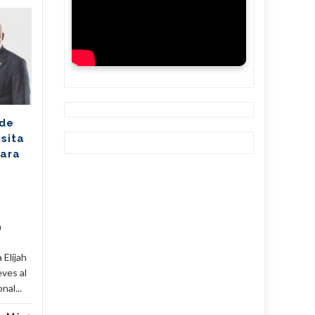
Ballet cubano
07
07
reafirma su
AGO
excelencia con
AGO
cosecha dorada en
Sudáfrica
Los jóvenes bailarines
 de
Greisell Lastre y Joan Manuel
isita
Riera, de la Escuela Nacional
para
de Ballet Fernando Alonso,
han puesto en alto el...
Cuba
,
Culturales
,
Fijar
...
Leer Más
Cuba
,
a
 Elijah
eves al
al...