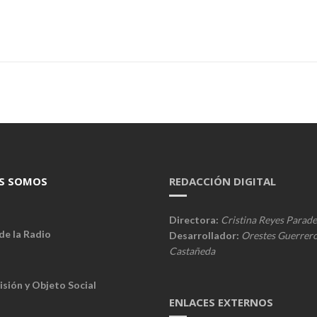
S SOMOS
REDACCIÓN DIGITAL
Directora:
Cristina Reyes Parade
de la Radio
Desarrollador:
Orestes Guerrer
Castañeda
isión y Objeto Social
ENLACES EXTERNOS