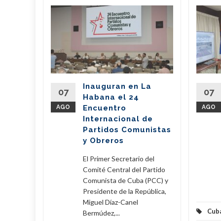
bano
a
de
l país
del
Inauguran en La
Partido
07
07
Habana el 24
nte de la
AGO
Encuentro
AGO
íaz-Canel
Internacional de
ste...
Partidos Comunistas
y Obreros
eer Más
El Primer Secretario del
Comité Central del Partido
Comunista de Cuba (PCC) y
Presidente de la República,
Miguel Díaz-Canel
Cub
Bermúdez,...