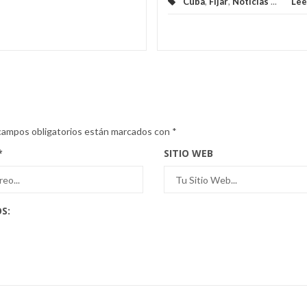
Cuba
,
Fijar
,
Noticias
...
Lee
campos obligatorios están marcados con
*
*
SITIO WEB
S: