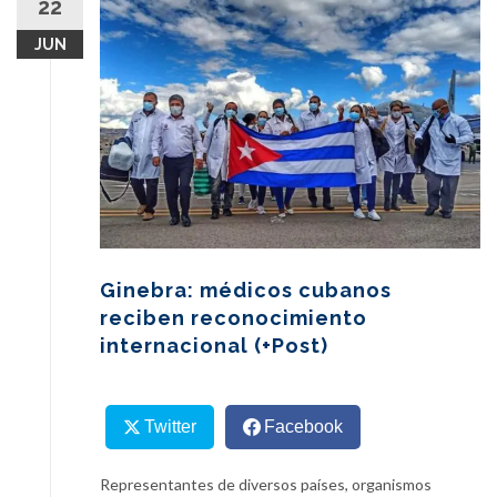
22
content
JUN
Ginebra: médicos cubanos
reciben reconocimiento
internacional (+Post)
Twitter
Facebook
Representantes de diversos países, organismos