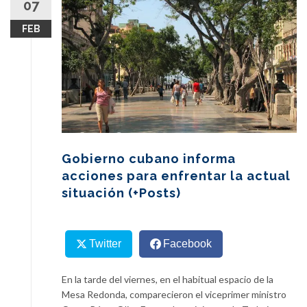
07
content
FEB
Gobierno cubano informa
acciones para enfrentar la actual
situación (+Posts)
Twitter
Facebook
En la tarde del viernes, en el habitual espacio de la
Mesa Redonda, comparecieron el viceprimer ministro