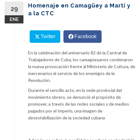
content
Homenaje en Camagüey a Martí y
29
a la CTC
ENE
Twitter
Facebook
En la celebración del aniversario 82 de la Central de
Trabajadores de Cuba, los camagüeyanos condenaron
la nueva provocación frente al Ministerio de Cultura, de
mercenarios al servicio de los enemigos de la
Revolución.
Durante el sencillo acto, en la sede provincial del
movimiento obrero, se denunció el propósito de
promover, a través de las redes sociales y de medios
pagados por el Imperio, una imagen de
desestabilización de la sociedad cubana