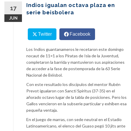
content
Indios igualan octava plaza en
17
serie beisbolera
JUN
Twitter
Facebook
Los Indios guantanameros le recetaron este domingo
nocaut de 11×1 a los Piratas de Isla de la Juventud,
completaron la barrida y mantuvieron sus aspiraciones
de acceder a la fase de postemporada de la 63 Serie
Nacional de Béisbol.
Con este resultado los discípulos del mentor Rubén
Prevot igualaron con Sancti Spíritus (37-35) en el
añorado octavo lugar de la tabla de posiciones. Pero los
Gallos vencieron en la subserie particular y exhiben esa
pequeña ventaja.
En el juego de marras, con sede neutral en el Estadio
Latinoamericano, el elenco del Guaso pegó 10 jits ante