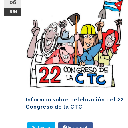
06
content
JUN
Informan sobre celebración del 22
Congreso de la CTC
Twitter
Facebook