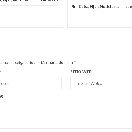
a
,
Fijar
,
Noticias
...
Leer Más
Cuba
,
Fijar
,
Noticias
...
Lee
campos obligatorios están marcados con
*
*
SITIO WEB
S: