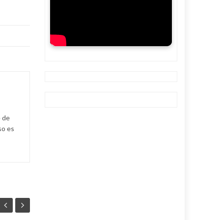
e de
so es