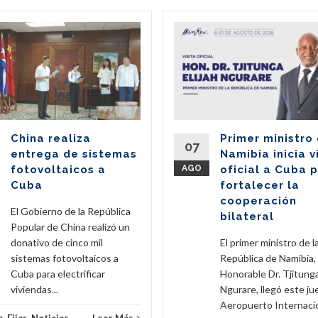
China realiza
Primer ministro
07
entrega de sistemas
Namibia inicia v
fotovoltaicos a
AGO
oficial a Cuba 
Cuba
fortalecer la
cooperación
El Gobierno de la República
bilateral
Popular de China realizó un
donativo de cinco mil
El primer ministro de l
sistemas fotovoltaicos a
República de Namibia,
Cuba para electrificar
Honorable Dr. Tjitunga
viviendas...
Ngurare, llegó este ju
Aeropuerto Internacion