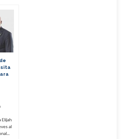
Ballet cubano
07
07
reafirma su
AGO
excelencia con
AGO
cosecha dorada en
Sudáfrica
Los jóvenes bailarines
 de
Greisell Lastre y Joan Manuel
isita
Riera, de la Escuela Nacional
para
de Ballet Fernando Alonso,
han puesto en alto el...
Cuba
,
Culturales
,
Fijar
...
Leer Más
Cuba
,
a
 Elijah
eves al
al...