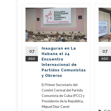
bano
a
de
l país
del
Inauguran en La
Partido
07
07
Habana el 24
nte de la
AGO
Encuentro
AGO
íaz-Canel
Internacional de
ste...
Partidos Comunistas
y Obreros
eer Más
El Primer Secretario del
Comité Central del Partido
Comunista de Cuba (PCC) y
Presidente de la República,
Miguel Díaz-Canel