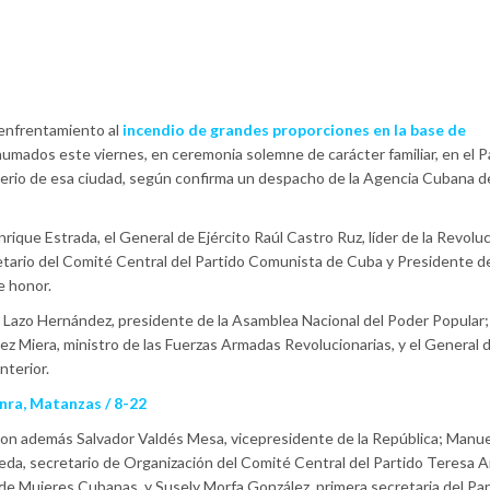
 enfrentamiento al
incendio de grandes proporciones en la base de
umados este viernes, en ceremonia solemne de carácter familiar, en el 
nterio de esa ciudad, según confirma un despacho de la Agencia Cubana d
ique Estrada, el General de Ejército Raúl Castro Ruz, líder de la Revoluc
tario del Comité Central del Partido Comunista de Cuba y Presidente de
e honor.
azo Hernández, presidente de la Asamblea Nacional del Poder Popular; 
z Miera, ministro de las Fuerzas Armadas Revolucionarias, y el General d
nterior.
nra, Matanzas / 8-22
aron además Salvador Valdés Mesa, vicepresidente de la República; Manu
eda, secretario de Organización del Comité Central del Partido Teresa A
 de Mujeres Cubanas, y Susely Morfa González, primera secretaria del Pa