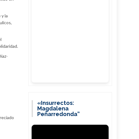
 y la
licos,
l
lidaridad.
Díaz-
«Insurrectos:
Magdalena
Peñarredonda”