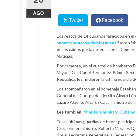
AGO
Twitter
Facebook
Los restos de 14 cubanos fallecidos en el
supertanqueros de Matanzas
fueron inh
de los caídos por la defensa, en el Ceme
Noticias.
Previamente, en el cuartel de bomberos Enr
Miguel Díaz-Canel Bermúdez, Primer Secre
República, les rindieron la última guardia d
Los acompañaron en el homenaje Esteban L
General del Cuerpo de Ejército Álvaro Lópe
Lázaro Alberto Álvarez Casa, ministro del I
Lea también:
Minuto a minuto: Cuba ho
En las últimas guardias de honor particip
Cruz, primer ministro; Roberto Morales Oj
Boué, secretaria general de la Federación