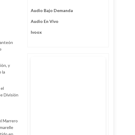
Audio Bajo Demanda
Audio En Vivo
Ivoox
Panteón
e
ión, y
 la
el
e División
el Marrero
marelle
rtido en