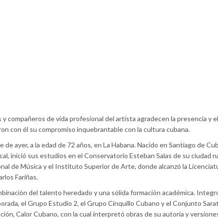
s y compañeros de vida profesional del artista agradecen la presencia y e
ron con él su compromiso inquebrantable con la cultura cubana.
de de ayer, a la edad de 72 años, en La Habana. Nacido en Santiago de Cub
cal, inició sus estudios en el Conservatorio Esteban Salas de su ciudad na
al de Música y el Instituto Superior de Arte, donde alcanzó la Licenciat
rlos Fariñas.
combinación del talento heredado y una sólida formación académica. Integr
rada, el Grupo Estudio 2, el Grupo Cinquillo Cubano y el Conjunto Sara
ión, Calor Cubano, con la cual interpretó obras de su autoría y versione