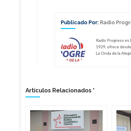
Publicado Por:
Radio Prog
Radio Progreso es 
1929, ofrece desde
La Onda de la Alegr
Artículos Relacionados '
bano
a
de