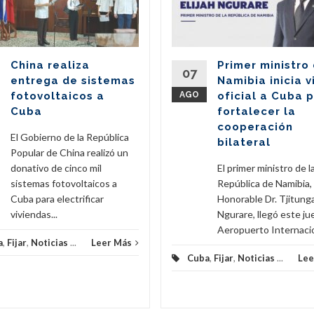
China realiza
Primer ministro
07
entrega de sistemas
Namibia inicia v
fotovoltaicos a
AGO
oficial a Cuba 
Cuba
fortalecer la
cooperación
El Gobierno de la República
bilateral
Popular de China realizó un
donativo de cinco mil
El primer ministro de l
sistemas fotovoltaicos a
República de Namibia,
Cuba para electrificar
Honorable Dr. Tjitunga
viviendas...
Ngurare, llegó este ju
Aeropuerto Internacion
a
,
Fijar
,
Noticias
...
Leer Más
Cuba
,
Fijar
,
Noticias
...
Lee