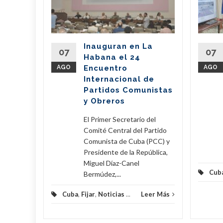
l país
del
Inauguran en La
Partido
07
07
Habana el 24
nte de la
AGO
Encuentro
AGO
íaz-Canel
Internacional de
ste...
Partidos Comunistas
y Obreros
eer Más
El Primer Secretario del
Comité Central del Partido
Comunista de Cuba (PCC) y
Presidente de la República,
Miguel Díaz-Canel
Cub
Bermúdez,...
Cuba
,
Fijar
,
Noticias
...
Leer Más