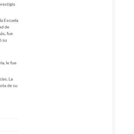
restigio
 la Escuela
ad de
ás, fue
ó su
a, le fue
cias. La
ota de su