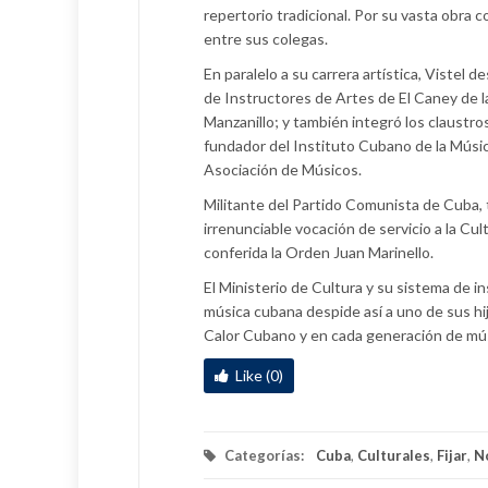
repertorio tradicional. Por su vasta obr
entre sus colegas.
En paralelo a su carrera artística, Vistel 
de Instructores de Artes de El Caney de l
Manzanillo; y también integró los claustro
fundador del Instituto Cubano de la Música
Asociación de Músicos.
Militante del Partido Comunista de Cuba, 
irrenunciable vocación de servicio a la Cu
conferida la Orden Juan Marinello.
El Ministerio de Cultura y su sistema de i
música cubana despide así a uno de sus h
Calor Cubano y en cada generación de mús
Like (0)
Categorías:
Cuba
,
Culturales
,
Fijar
,
N