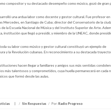
a como compositor y su destacado desempeño como músico, gozó de gran p
desarrolló una ardua labor como docente y gestor cultural. Fue profesor en
as Mercedes, en Santiago de Cuba; director del Conservatorio de la ciud
s de la Escuela Nacional de Música y del Instituto Superior de Arte. Adem
, institución que llegó a presidir, y miembro de la UNEAC, donde presidi
toda su labor como músico y gestor cultural constituyó un ejemplo de
ltura y la Revolución cubanas. En reconocimiento a su destacada trayectori
nstituciones hacen llegar a familiares y amigos sus más sentidas condolen
ijos más talentosos y comprometidos, cuya huella permanecerá en cada n
icos que formó desde las aulas.
oticias
/
Sin Respuestas
/
Por:
Radio Progreso