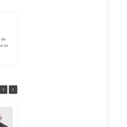
e de
so es
Ballet cubano
07
07
reafirma su
AGO
excelencia con
AGO