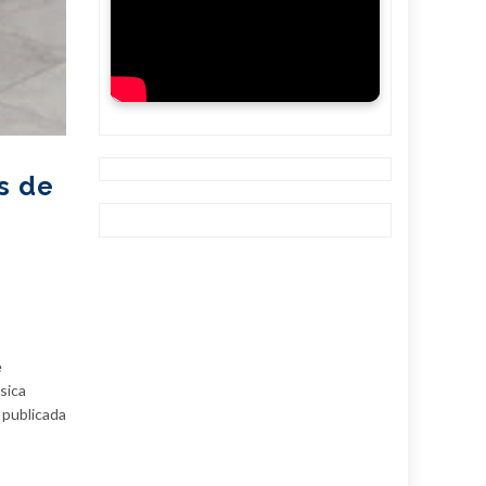
s de
e
sica
 publicada