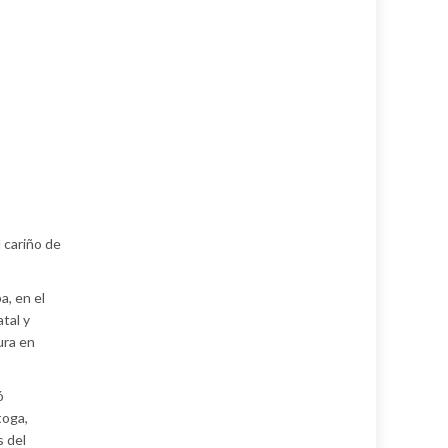
l cariño de
a, en el
tal y
ura en
ó
toga,
s del