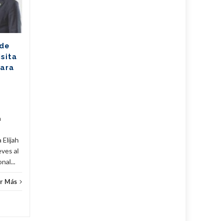
cosecha dorada en
Sudáfrica
Los jóvenes bailarines
 de
Greisell Lastre y Joan Manuel
isita
Riera, de la Escuela Nacional
para
de Ballet Fernando Alonso,
han puesto en alto el...
Cuba
,
Culturales
,
Fijar
...
Leer Más
Cuba
,
a
 Elijah
eves al
al...
r Más