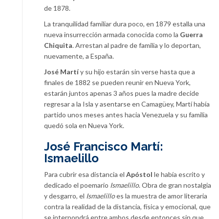
de 1878.
La tranquilidad familiar dura poco, en 1879 estalla una
nueva insurrección armada conocida como la
Guerra
Chiquita
. Arrestan al padre de familia y lo deportan,
nuevamente, a España.
José Martí
y su hijo estarán sin verse hasta que a
finales de 1882 se pueden reunir en Nueva York,
estarán juntos apenas 3 años pues la madre decide
regresar a la Isla y asentarse en Camagüey, Martí había
partido unos meses antes hacia Venezuela y su familia
quedó sola en Nueva York.
José Francisco Martí:
Ismaelillo
Para cubrir esa distancia el
Apóstol
le había escrito y
dedicado el poemario
Ismaelillo
. Obra de gran nostalgia
y desgarro, el
Ismaelillo
es la muestra de amor literaria
contra la realidad de la distancia, física y emocional, que
se interpondrá entre ambos desde entonces sin que