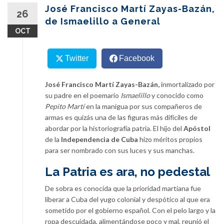
content
José Francisco Martí Zayas-Bazán,
26
de Ismaelillo a General
OCT
Twitter
Facebook
José Francisco Martí Zayas-Bazán,
inmortalizado por
su padre en el poemario
Ismaelillo
y conocido como
Pepito Martí
en la manigua por sus compañeros de
armas es quizás una de las figuras más difíciles de
abordar por la historiografía patria. El hijo del
Apóstol
de la
Independencia de Cuba
hizo méritos propios
para ser nombrado con sus luces y sus manchas.
La Patria es ara, no pedestal
De sobra es conocida que la prioridad martiana fue
liberar a Cuba del yugo colonial y despótico al que era
sometido por el gobierno español. Con el pelo largo y la
ropa descuidada, alimentándose poco y mal, reunió el