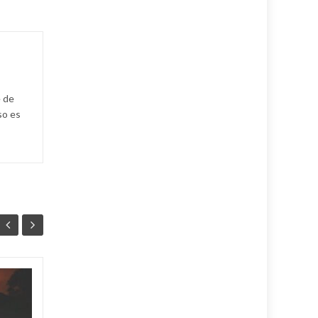
e de
so es
Unión Eléctrica
06
06
pronostica
AGO
AGO