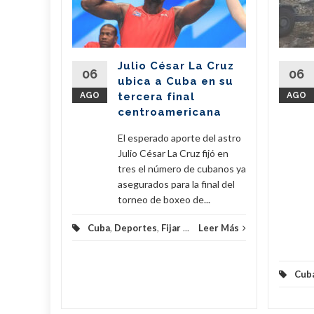
de
 a
erra
Julio César La Cruz
regó este
06
06
ubica a Cuba en su
vo de 7,6
AGO
tercera final
AGO
amentos
centroamericana
...
El esperado aporte del astro
eer Más
Julio César La Cruz fijó en
tres el número de cubanos ya
asegurados para la final del
torneo de boxeo de...
Cuba
,
Deportes
,
Fijar
...
Leer Más
Cub