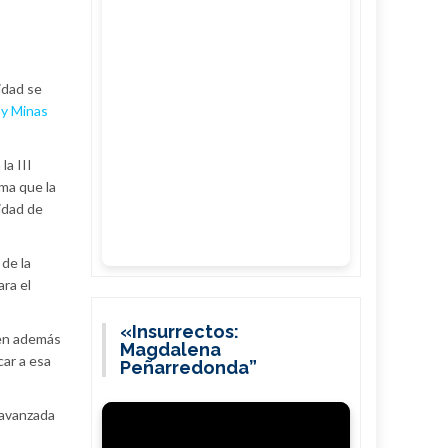
idad se
 y Minas
la III
nma que la
cidad de
de la
ara el
«Insurrectos:
ien además
Magdalena
car a esa
Peñarredonda”
 avanzada