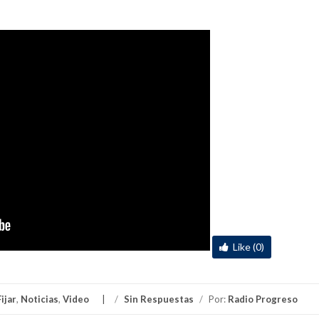
Like (0)
Fijar
,
Noticias
,
Video
/
Sin Respuestas
/
Por:
Radio Progreso