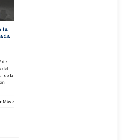
afectación de 2305
MW (+Post)
La Unión Eléctrica de Cuba
(UNE) estima para hoy una
n la
disponibilidad de 975
rada
megawatts (MW) y una
a
demanda máxima de 3250
MW. De...
2 de
Cuba
,
Fijar
,
Noticias
...
Leer Más
Cuba
,
a del
r de la
cón
r Más