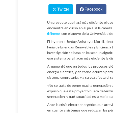
Twitter
Facebook
Un proyecto que hará más eficiente el uso 
encuentra en curso en el país. A la cabeza
(Minem)
, con el apoyo de la Universidad 
El ingeniero Jorday Aróstegui Morell, elec
Feria de Energías Renovables y Eficiencia 
investigación se basa en buscar un algorit
ese sistema para hacer más eficiente la di
Argumentó que en todos los procesos eléct
energía eléctrica, y en todos ocurren pérd
sistema empresarial, y a su vez afecta el s
«No se trata de poner mucha generación en 
expuso que este proyecto busca determinar
generación, y qué capacidad es la mejor pa
Ante la crisis electroenergética que atrav
en cuanto a sistemas que reduzcan las pér