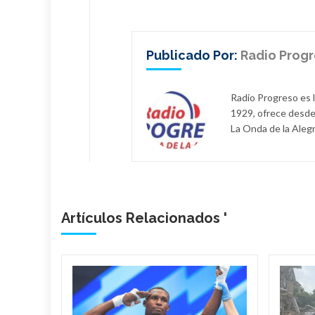
Publicado Por:
Radio Prog
Radio Progreso es 
1929, ofrece desde
La Onda de la Alegr
Artículos Relacionados '
n
il dona