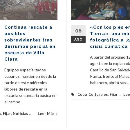
Continúa rescate a
«Con los pies e
06
posibles
Tierra»: una mi
sobrevivientes tras
AGO
fotográfica a l
derrumbe parcial en
crisis climática
escuela de Villa
A partir del próximo 1
Clara
agosto en la explanad
Equipos especializados
Castillo de San Salvado
cubanos mantienen desde la
Punta, frente al Male
tarde de este miércoles
habanero, abrirá sus...
labores de rescate en la
Cuba
,
Culturales
,
Fijar
...
Lee
escuela secundaria básica en
el campo...
a
,
Fijar
,
Noticias
...
Leer Más