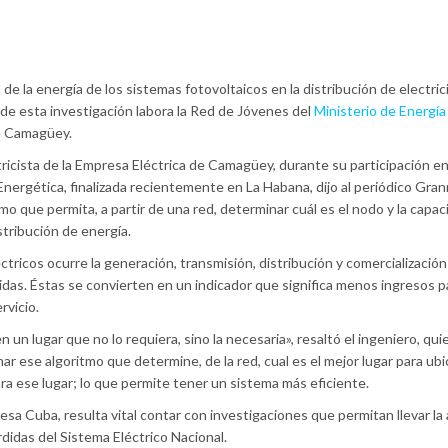
de la energía de los sistemas fotovoltaicos en la distribución de electric
 de esta investigación labora la Red de Jóvenes del
Ministerio de Energía
de Camagüey.
tricista de la Empresa Eléctrica de Camagüey, durante su participación en 
Energética, finalizada recientemente en La Habana, dijo al periódico Gra
mo que permita, a partir de una red, determinar cuál es el nodo y la capa
stribución de energía.
ricos ocurre la generación, transmisión, distribución y comercialización 
idas. Éstas se convierten en un indicador que significa menos ingresos p
ervicio.
un lugar que no lo requiera, sino la necesaria», resaltó el ingeniero, qu
 ese algoritmo que determine, de la red, cual es el mejor lugar para ubi
ra ese lugar; lo que permite tener un sistema más eficiente.
iesa Cuba, resulta vital contar con investigaciones que permitan llevar la
didas del Sistema Eléctrico Nacional.