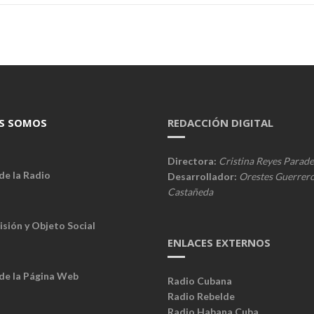
S SOMOS
REDACCIÓN DIGITAL
Directora:
Cristina Reyes Parade
de la Radio
Desarrollador:
Orestes Guerrer
Castañeda
isión y Objeto Social
ENLACES EXTERNOS
 de la Página Web
Radio Cubana
Radio Rebelde
Radio Habana Cuba