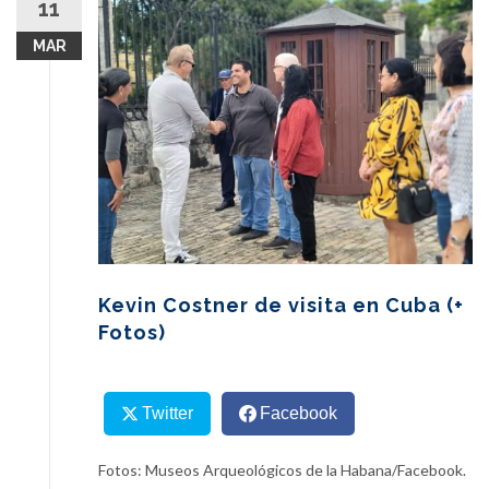
11
content
MAR
Kevin Costner de visita en Cuba (+
Fotos)
Twitter
Facebook
Fotos: Museos Arqueológicos de la Habana/Facebook.