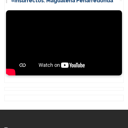
«Insurrectos: Magdalena Peñarredonda”