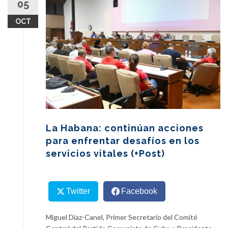
05
content
OCT
La Habana: continúan acciones
para enfrentar desafíos en los
servicios vitales (+Post)
Twitter
Facebook
Miguel Díaz-Canel, Primer Secretario del Comité