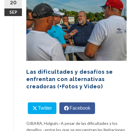
20
content
SEP
Las dificultades y desafíos se
enfrentan con alternativas
creadoras (+Fotos y Video)
Twitter
Facebook
GIBARA, Holguín.–A pesar de las dificultades y los
desafíos –entre los que se encuentran las limitaciones