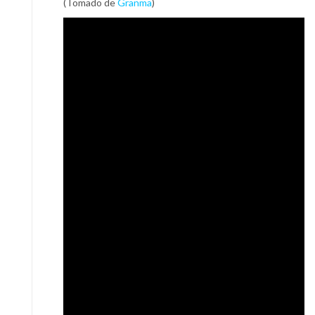
(Tomado de
Granma
)