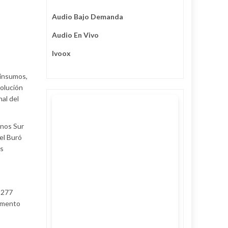
Audio Bajo Demanda
Audio En Vivo
Ivoox
 insumos,
solución
al del
anos Sur
del Buró
ás
 277
lamento