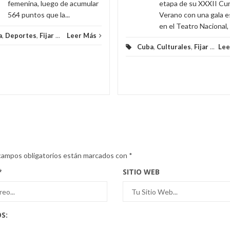
femenina, luego de acumular
etapa de su XXXII Cu
564 puntos que la...
Verano con una gala e
en el Teatro Nacional, e
a
,
Deportes
,
Fijar
...
Leer Más
Cuba
,
Culturales
,
Fijar
...
Lee
campos obligatorios están marcados con
*
*
SITIO WEB
S: