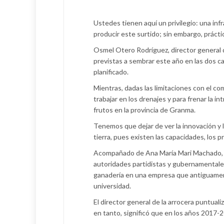
Ustedes tienen aquí un privilegio: una inf
producir este surtido; sin embargo, prácti
Osmel Otero Rodríguez, director general d
previstas a sembrar este año en las dos ca
planificado.
Mientras, dadas las limitaciones con el co
trabajar en los drenajes y para frenar la i
frutos en la provincia de Granma.
Tenemos que dejar de ver la innovación y la
tierra, pues existen las capacidades, los p
Acompañado de Ana María Mari Machado, vi
autoridades partidistas y gubernamentales 
ganadería en una empresa que antiguamente
universidad.
El director general de la arrocera puntuali
en tanto, significó que en los años 2017-