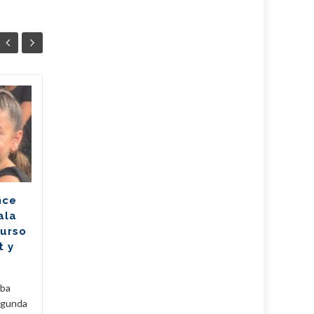
Mitrans actualiza
05
05
reglas para comprar,
AGO
importar y vender
AGO
vehículos (+Post)
El Ministerio de Transporte
de la República de Cuba
nce
(Mitrans) actualizó la política
ala
para la transmisión de
Curso
propiedad, importación y...
t y
Cuba
,
Fijar
,
Noticias
...
Leer Más
Cuba
,
uba
egunda