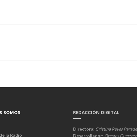
S SOMOS
REDACCIÓN DIGITAL
Directora:
Cristina Reyes Parade
de la Radio
Desarrollador:
Orestes Guerrer