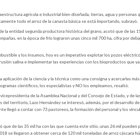
raestructura agrícola e industrial bien diseñada, tierras, agua y personas
camente todo el arroz de la canasta básica se está importando, subrayó.
e la entidad segunda productora histórica del grano, acotó que de las 15
mpañas, en la época de frío lograron unas cinco mil 700 ha, cifra por deba
mbustible y los insumos, hoy es un imperativo explotar los pozos eléctrico
ntrusión salina e implementar las experiencias con los bioproductos que y
 aplicación de la ciencia y la técnica como una consigna y acercarlas más 
rogramas científicos, los especialistas y NO los empleamos, resaltó.
cepresidenta de la Asamblea Nacional y del Consejo de Estado, y de l
del territorio, Lazo Hernández se interesó, además, por el desarrollo de 
 llegó a contar con 73 pastoreos, la formación del personal y los víncul
zó que de las 35 mil ha con las que cuenta este sitio, unas 26 mil pueden 
2018 se llegaron a obtener cerca de 120 mil toneladas de arroz cáscara 