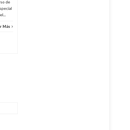
rso de
special
l...
r Más