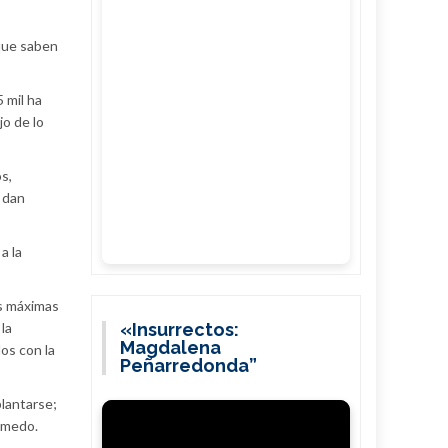
 que saben
 mil ha
jo de lo
s,
a dan
a la
as máximas
la
«Insurrectos:
Magdalena
os con la
Peñarredonda”
plantarse;
húmedo.