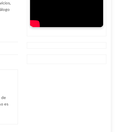
icios,
iálogo
e de
so es