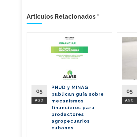
Artículos Relacionados '
ieran
210
de Cuba
oy una
PNUD y MINAG
05
05
publican guía sobre
) y una
AGO
mecanismos
AGO
 3150
financieros para
productores
agropecuarios
eer Más
cubanos