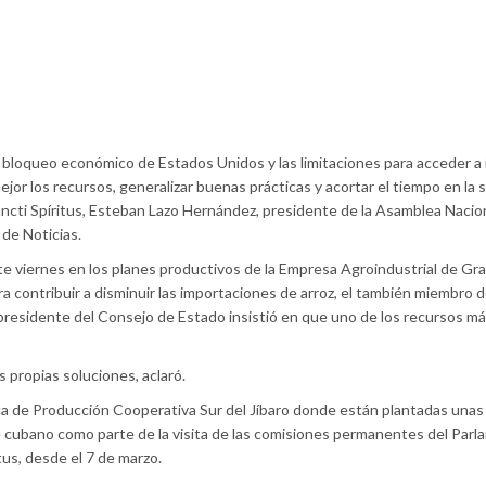
l bloqueo económico de Estados Unidos y las limitaciones para acceder a
jor los recursos, generalizar buenas prácticas y acortar el tiempo en la 
ancti Spíritus, Esteban Lazo Hernández, presidente de la Asamblea Nacion
de Noticias.
e viernes en los planes productivos de la Empresa Agroindustrial de Gr
ra contribuir a disminuir las importaciones de arroz, el también miembro 
presidente del Consejo de Estado insistió en que uno de los recursos m
 propias soluciones, aclaró.
sica de Producción Cooperativa Sur del Jíbaro donde están plantadas unas
nte cubano como parte de la visita de las comisiones permanentes del Par
itus, desde el 7 de marzo.