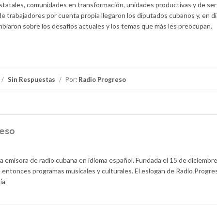
tatales, comunidades en transformación, unidades productivas y de serv
 de trabajadores por cuenta propia llegaron los diputados cubanos y, en d
biaron sobre los desafíos actuales y los temas que más les preocupan.
/
Sin Respuestas
/
Por:
Radio Progreso
reso
la emisora de radio cubana en idioma español. Fundada el 15 de diciembr
 entonces programas musicales y culturales. El eslogan de Radio Progre
ía