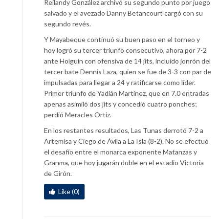
Reilandy González archivó su segundo punto por juego
salvado y el avezado Danny Betancourt cargó con su
segundo revés.
Y Mayabeque continuó su buen paso en el torneo y
hoy logró su tercer triunfo consecutivo, ahora por 7-2
ante Holguín con ofensiva de 14 jits, incluido jonrón del
tercer bate Dennis Laza, quien se fue de 3-3 con par de
impulsadas para llegar a 24 y ratificarse como líder.
Primer triunfo de Yadián Martínez, que en 7.0 entradas
apenas asimiló dos jits y concedió cuatro ponches;
perdió Meracles Ortiz.
En los restantes resultados, Las Tunas derrotó 7-2 a
Artemisa y Ciego de Ávila a La Isla (8-2). No se efectuó
el desafío entre el monarca exponente Matanzas y
Granma, que hoy jugarán doble en el estadio Victoria
de Girón.
Like (0)