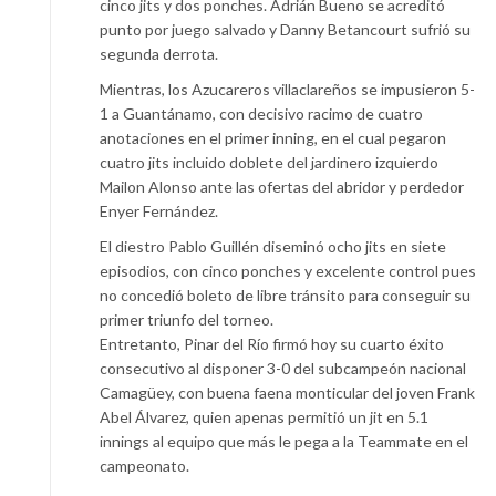
cinco jits y dos ponches. Adrián Bueno se acreditó
punto por juego salvado y Danny Betancourt sufrió su
segunda derrota.
Mientras, los Azucareros villaclareños se impusieron 5-
1 a Guantánamo, con decisivo racimo de cuatro
anotaciones en el primer inning, en el cual pegaron
cuatro jits incluido doblete del jardinero izquierdo
Mailon Alonso ante las ofertas del abridor y perdedor
Enyer Fernández.
El diestro Pablo Guillén diseminó ocho jits en siete
episodios, con cinco ponches y excelente control pues
no concedió boleto de libre tránsito para conseguir su
primer triunfo del torneo.
Entretanto, Pinar del Río firmó hoy su cuarto éxito
consecutivo al disponer 3-0 del subcampeón nacional
Camagüey, con buena faena monticular del joven Frank
Abel Álvarez, quien apenas permitió un jit en 5.1
innings al equipo que más le pega a la Teammate en el
campeonato.