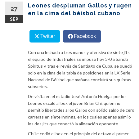
content
Leones despluman Gallos y rugen
27
en la cima del béisbol cubano
SEP
Twitter
Facebook
Con una lechada a tres manos y ofensiva de siete jits,
el equipo de Industriales se impuso hoy 3-0 a Sancti
Spíritus y, tras el revés de Santiago de Cuba, se quedó
solo en la cima de la tabla de posiciones en la LX Serie
Nacional de Béisbol que mañana concluirá sus quintas
subseries.
De visita en el estadio José Antonio Huelga, por los
Leones escaló al box el joven Brian Chi, quien no
permitió libertades a los Gallos con sólido saldo de cero
carreras en siete innings, en los cuales apenas asimiló
los dos jits que conectó la alineación oponente.
Chi le cedió el box en el principio del octavo al primer