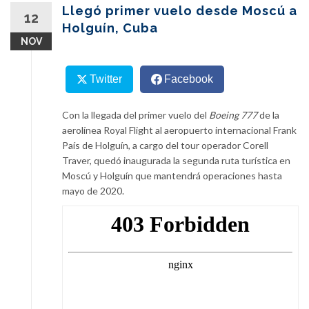
content
Llegó primer vuelo desde Moscú a
12
Holguín, Cuba
NOV
Twitter
Facebook
Con la llegada del primer vuelo del
Boeing 777
de la
aerolínea Royal Flight al aeropuerto internacional Frank
País de Holguín, a cargo del tour operador Corell
Traver, quedó inaugurada la segunda ruta turística en
Moscú y Holguín que mantendrá operaciones hasta
mayo de 2020.