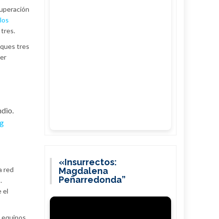
cuperación
los
tres.
oques tres
er
ndio.
qg
«Insurrectos:
a red
Magdalena
Peñarredonda”
.
 el
s equipos