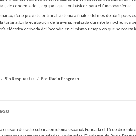
arias, de condensado…, equipos que son básicos para el funcionamiento.
arcó, tiene previsto entrar al sistema a finales del mes de abril, pues es
a turbina. En la evaluación de la avería, realizada durante la noche, nos p
ría eléctrica derivada del incendio en el mismo tiempo en que se realiza l
/
Sin Respuestas
/
Por:
Radio Progreso
reso
la emisora de radio cubana en idioma español. Fundada el 15 de diciembr
 entonces programas musicales y culturales. El eslogan de Radio Progre