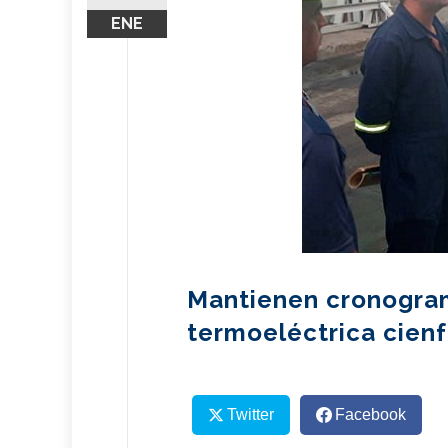
ENE
Mantienen cronogra
termoeléctrica cienf
Twitter
Facebook