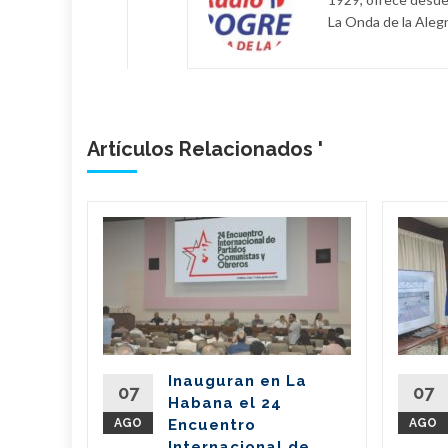
La Onda de la Alegr
Artículos Relacionados '
bano
a
de
l país
del
Inauguran en La
Partido
07
07
Habana el 24
nte de la
AGO
Encuentro
AGO
íaz-Canel
Internacional de