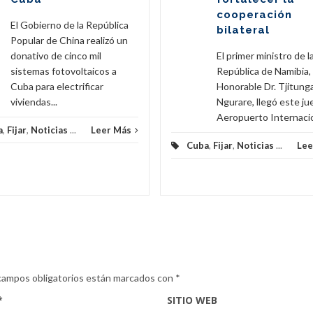
cooperación
El Gobierno de la República
bilateral
Popular de China realizó un
donativo de cinco mil
El primer ministro de l
sistemas fotovoltaicos a
República de Namibia,
Cuba para electrificar
Honorable Dr. Tjitunga
viviendas...
Ngurare, llegó este ju
Aeropuerto Internacion
a
,
Fijar
,
Noticias
...
Leer Más
Cuba
,
Fijar
,
Noticias
...
Lee
campos obligatorios están marcados con
*
*
SITIO WEB