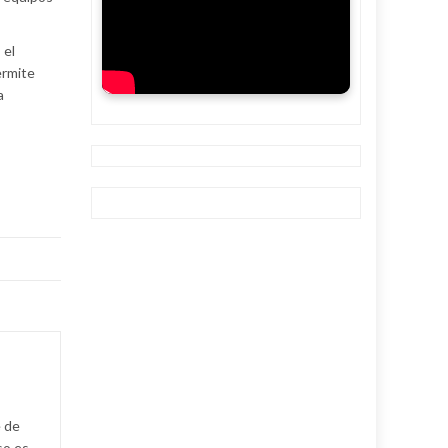
 el
ermite
a
e de
so es