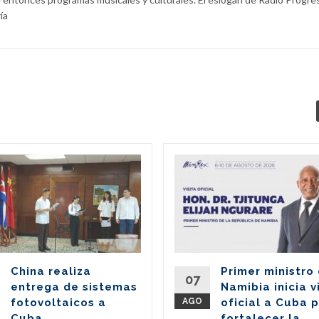
ía
China realiza
Primer ministro
07
entrega de sistemas
Namibia inicia v
fotovoltaicos a
AGO
oficial a Cuba 
Cuba
fortalecer la