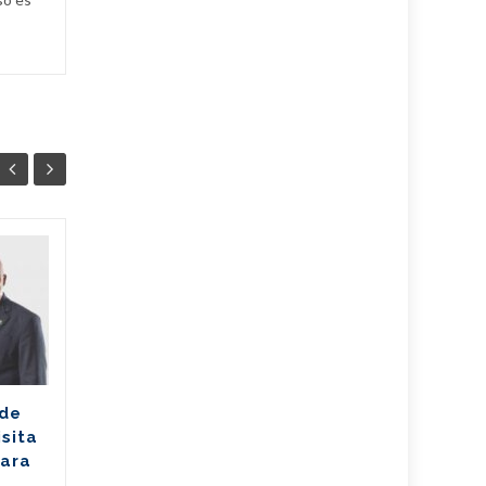
Ballet cubano
07
07
reafirma su
AGO
excelencia con
AGO
cosecha dorada en
Sudáfrica
Los jóvenes bailarines
 de
Greisell Lastre y Joan Manuel
isita
Riera, de la Escuela Nacional
para
de Ballet Fernando Alonso,