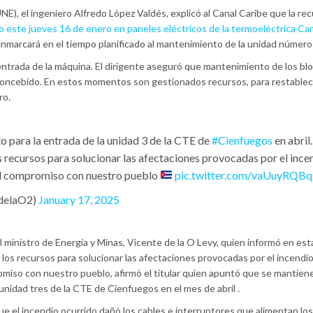
UNE), el ingeniero Alfredo López Valdés, explicó al Canal Caribe que la re
o este jueves 16 de enero en paneles eléctricos de la termoeléctrica Car
 enmarcará en el tiempo planificado al mantenimiento de la unidad número 
entrada de la máquina. El dirigente aseguró que mantenimiento de los bl
concebido. En estos momentos son gestionados recursos, para restablec
ro.
o para la entrada de la unidad 3 de la CTE de
#Cienfuegos
en abril.
os recursos para solucionar las afectaciones provocadas por el ince
 el compromiso con nuestro pueblo
pic.twitter.com/vaUuyRQB
edelaO2)
January 17, 2025
el ministro de Energía y Minas, Vicente de la O Levy, quien informó en est
e los recursos para solucionar las afectaciones provocadas por el incendio
omiso con nuestro pueblo, afirmó el titular quien apuntó que se mantiene
unidad tres de la CTE de Cienfuegos en el mes de abril .
que el incendio ocurrido dañó los cables e interruptores que alimentan lo