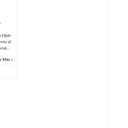
han puesto en alto el...
Cuba
,
Culturales
,
Fijar
...
Leer Más
Cuba
,
a
 Elijah
eves al
al...
r Más