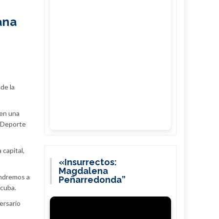
ana
de la
 en una
y Deporte
 capital,
«Insurrectos:
Magdalena
endremos a
Peñarredonda”
acuba.
ersario