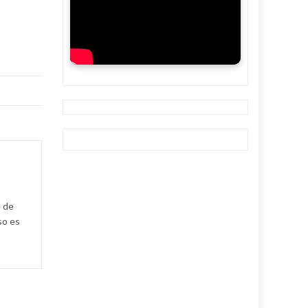
e de
so es