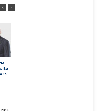
Ballet cubano
07
07
reafirma su
AGO
excelencia con
AGO
cosecha dorada en
Sudáfrica
Los jóvenes bailarines
 de
Greisell Lastre y Joan Manuel
isita
Riera, de la Escuela Nacional
para
de Ballet Fernando Alonso,
han puesto en alto el...
Cuba
,
Culturales
,
Fijar
...
Leer Más
Cuba
,
a
 Elijah