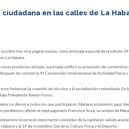
a ciudadana en las calles de La Hab
 escribió hoy otra página masiva, como antesala especial de la edición 39 
 en La Habana.
 otras provincias del país, la jornada ratificó su propósito de convertirse
 después de concluir la XI Convención Internacional de Actividad Física 
ste fomentan la creación de vínculos y la socialización comunitaria. En la
a Sala Polivalente Ramón Fonst.
mera. Le dieron a todos los que participaron. Mañana estaremos aquí. V
nos perdemos», afirmó el septuagenario Francisco Sosa, un asiduo de Mar
minantes recorrerán importantes avenidas de la capital en saludo al aniv
 Habana y al 19 de noviembre, Día de la Cultura Física y el Deporte.