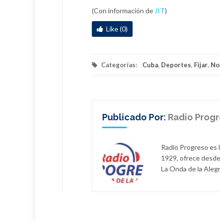
(Con información de
JIT
)
Like (0)
Categorías:
Cuba
,
Deportes
,
Fijar
,
No
Publicado Por:
Radio Prog
Radio Progreso es 
1929, ofrece desde
La Onda de la Alegr