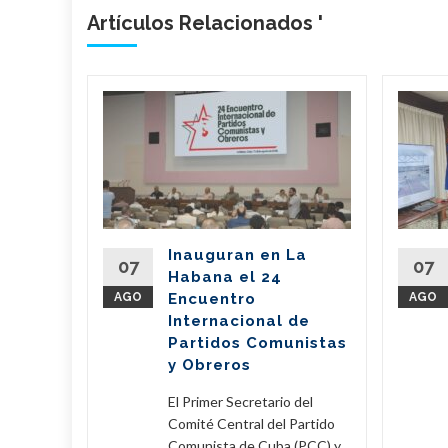
Artículos Relacionados '
bano
a
de
l país
del
Inauguran en La
Partido
07
07
Habana el 24
nte de la
AGO
Encuentro
AGO
íaz-Canel
Internacional de
ste...
Partidos Comunistas
y Obreros
eer Más
El Primer Secretario del
Comité Central del Partido
Comunista de Cuba (PCC) y