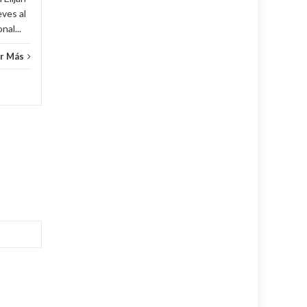
eves al
al...
r Más