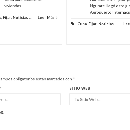
viviendas...
Ngurare, llegó este ju
Aeropuerto Internacion
a
,
Fijar
,
Noticias
...
Leer Más
Cuba
,
Fijar
,
Noticias
...
Lee
campos obligatorios están marcados con
*
*
SITIO WEB
S: