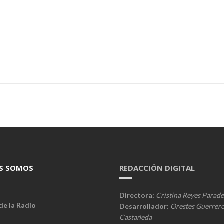
S SOMOS
REDACCIÓN DIGITAL
Directora:
Cristina Reyes Parade
de la Radio
Desarrollador:
Orestes Guerrer
Castañeda