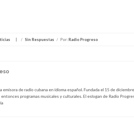
ticias
/
Sin Respuestas
/
Por:
Radio Progreso
reso
la emisora de radio cubana en idioma español. Fundada el 15 de diciembr
 entonces programas musicales y culturales. El eslogan de Radio Progre
ía