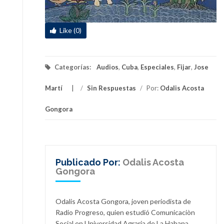
Like (0)
Categorías:
Audios
,
Cuba
,
Especiales
,
Fijar
,
Jose
Martí
/
Sin Respuestas
/
Por:
Odalis Acosta
Gongora
Publicado Por:
Odalis Acosta
Gongora
Odalis Acosta Gongora, joven periodista de
Radio Progreso, quien estudió Comunicaciòn
Social en Universidad Agraria de La Habana,