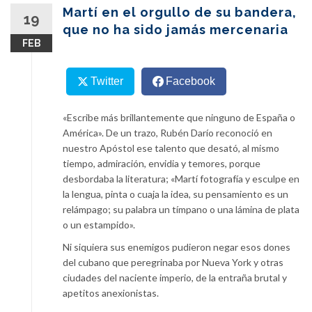
content
Martí en el orgullo de su bandera,
19
que no ha sido jamás mercenaria
FEB
Twitter
Facebook
«Escribe más brillantemente que ninguno de España o
América». De un trazo, Rubén Darío reconoció en
nuestro Apóstol ese talento que desató, al mismo
tiempo, admiración, envidia y temores, porque
desbordaba la literatura; «Martí fotografía y esculpe en
la lengua, pinta o cuaja la idea, su pensamiento es un
relámpago; su palabra un tímpano o una lámina de plata
o un estampido».
Ni siquiera sus enemigos pudieron negar esos dones
del cubano que peregrinaba por Nueva York y otras
ciudades del naciente imperio, de la entraña brutal y
apetitos anexionistas.