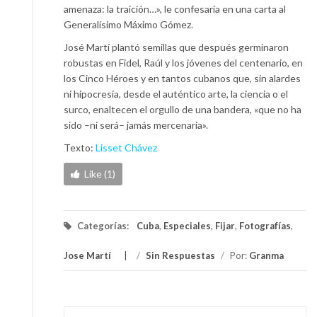
amenaza: la traición…», le confesaría en una carta al
Generalísimo Máximo Gómez.
José Martí plantó semillas que después germinaron
robustas en Fidel, Raúl y los jóvenes del centenario, en
los Cinco Héroes y en tantos cubanos que, sin alardes
ni hipocresía, desde el auténtico arte, la ciencia o el
surco, enaltecen el orgullo de una bandera, «que no ha
sido –ni será– jamás mercenaria».
Texto:
Lisset Chávez
Like (1)
Categorías:
Cuba
,
Especiales
,
Fijar
,
Fotografías
,
Jose Martí
/
Sin Respuestas
/
Por:
Granma