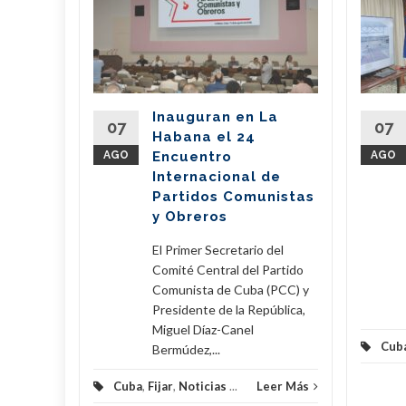
a
de
l país
del
Inauguran en La
Partido
07
07
Habana el 24
nte de la
AGO
Encuentro
AGO
íaz-Canel
Internacional de
ste...
Partidos Comunistas
y Obreros
eer Más
El Primer Secretario del
Comité Central del Partido
Comunista de Cuba (PCC) y
Presidente de la República,
Miguel Díaz-Canel
Cub
Bermúdez,...
Cuba
,
Fijar
,
Noticias
...
Leer Más