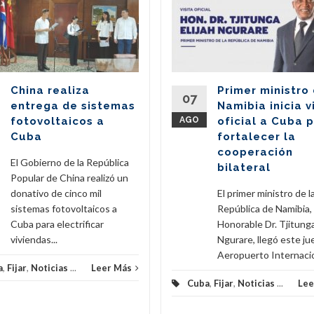
China realiza
Primer ministro
07
entrega de sistemas
Namibia inicia v
fotovoltaicos a
AGO
oficial a Cuba 
Cuba
fortalecer la
cooperación
El Gobierno de la República
bilateral
Popular de China realizó un
donativo de cinco mil
El primer ministro de l
sistemas fotovoltaicos a
República de Namibia,
Cuba para electrificar
Honorable Dr. Tjitunga
viviendas...
Ngurare, llegó este ju
Aeropuerto Internacion
a
,
Fijar
,
Noticias
...
Leer Más
Cuba
,
Fijar
,
Noticias
...
Lee