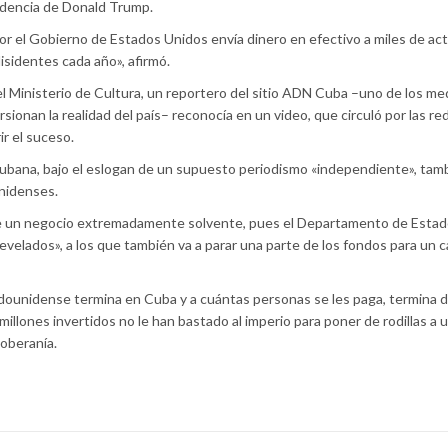
sidencia de Donald Trump.
r el Gobierno de Estados Unidos envía dinero en efectivo a miles de act
disidentes cada año», afirmó.
l Ministerio de Cultura, un reportero del sitio ADN Cuba –uno de los me
sionan la realidad del país– reconocía en un video, que circuló por las re
ir el suceso.
ubana, bajo el eslogan de un supuesto periodismo «independiente», tam
nidenses.
e de un negocio extremadamente solvente, pues el Departamento de Estado
evelados», a los que también va a parar una parte de los fondos para un 
adounidense termina en Cuba y a cuántas personas se les paga, termina 
millones invertidos no le han bastado al imperio para poner de rodillas a 
soberanía.