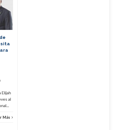
07
07
reafirma su
AGO
excelencia con
AGO
cosecha dorada en
Sudáfrica
Los jóvenes bailarines
 de
Greisell Lastre y Joan Manuel
isita
Riera, de la Escuela Nacional
para
de Ballet Fernando Alonso,
han puesto en alto el...
Cuba
,
Culturales
,
Fijar
...
Leer Más
Cuba
,
a
 Elijah
eves al
al...
r Más