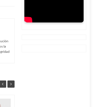
lución
s la
egridad
Ballet cubano