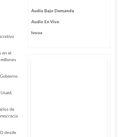
Audio Bajo Demanda
Audio En Vivo
Ivoox
ucrativo
 en el
 millones
l Gobierno
 Usaid,
arios de
emocracia
NED desde