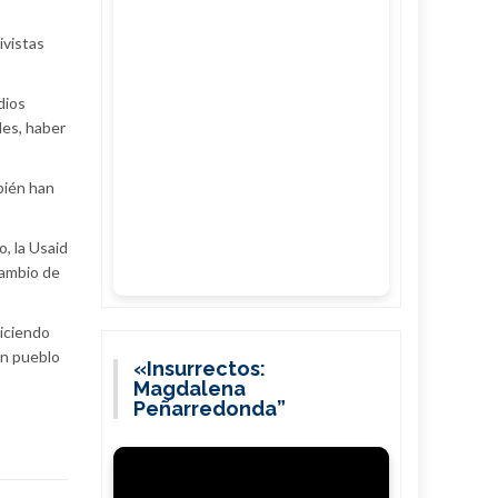
ivistas
dios
des, haber
bién han
, la Usaid
cambio de
diciendo
un pueblo
«Insurrectos:
Magdalena
Peñarredonda”