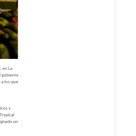
, en La
l gobierno
 a los que
icos y
Tropical
signado un