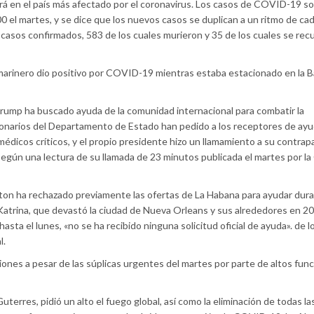
irá en el país más afectado por el coronavirus. Los casos de COVID-19 so
 el martes, y se dice que los nuevos casos se duplican a un ritmo de cad
casos confirmados, 583 de los cuales murieron y 35 de los cuales se re
marinero dio positivo por COVID-19 mientras estaba estacionado en la B
Trump ha buscado ayuda de la comunidad internacional para combatir la
ionarios del Departamento de Estado han pedido a los receptores de ay
édicos críticos, y el propio presidente hizo un llamamiento a su contrap
según una lectura de su llamada de 23 minutos publicada el martes por la
on ha rechazado previamente las ofertas de La Habana para ayudar dur
atrina, que devastó la ciudad de Nueva Orleans y sus alrededores en 20
sta el lunes, «no se ha recibido ninguna solicitud oficial de ayuda». de l
l.
ones a pesar de las súplicas urgentes del martes por parte de altos func
terres, pidió un alto el fuego global, así como la eliminación de todas la