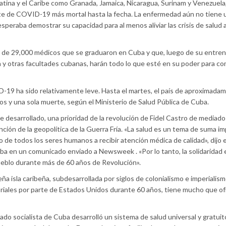
atina y el Caribe como Granada, Jamaica, Nicaragua, Surinam y Venezuela
rote de COVID-19 más mortal hasta la fecha. La enfermedad aún no tiene 
peraba demostrar su capacidad para al menos aliviar las crisis de salud 
de 29,000 médicos que se graduaron en Cuba y que, luego de su entre
 y otras facultades cubanas, harán todo lo que esté en su poder para co
-19 ha sido relativamente leve. Hasta el martes, el país de aproximada
os y una sola muerte, según el Ministerio de Salud Pública de Cuba.
e desarrollado, una prioridad de la revolución de Fidel Castro de mediados
ención de la geopolítica de la Guerra Fría. «La salud es un tema de suma i
de todos los seres humanos a recibir atención médica de calidad», dijo e
ba en un comunicado enviado a Newsweek . «Por lo tanto, la solidaridad 
ueblo durante más de 60 años de Revolución».
 isla caribeña, subdesarrollada por siglos de colonialismo e imperialism
toriales por parte de Estados Unidos durante 60 años, tiene mucho que of
do socialista de Cuba desarrolló un sistema de salud universal y gratuit