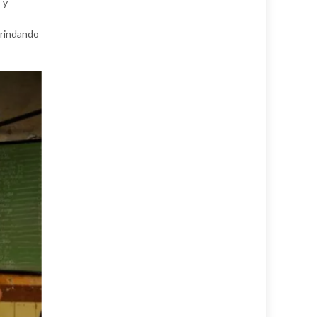
 y
brindando