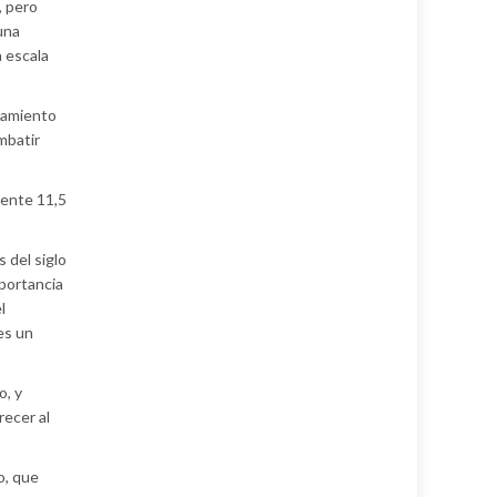
, pero
una
a escala
namiento
mbatir
mente 11,5
 del siglo
mportancia
l
es un
o, y
recer al
o, que