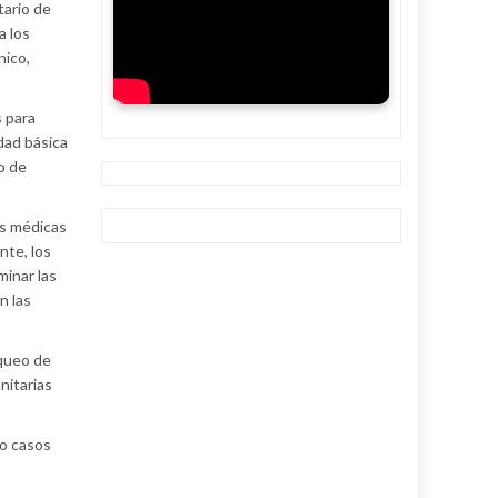
tario de
a los
nico,
s para
dad básica
o de
es médicas
nte, los
minar las
n las
oqueo de
nitarias
do casos