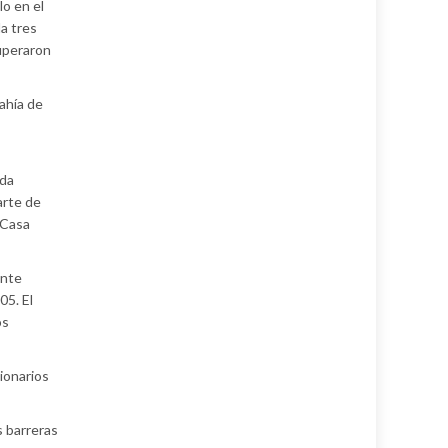
lo en el
a tres
cuperaron
ahía de
uda
arte de
 Casa
ante
05. El
os
ionarios
s barreras