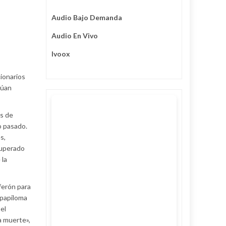
Audio Bajo Demanda
Audio En Vivo
Ivoox
ionarios
núan
os de
o pasado.
s,
superado
 la
ferón para
 papiloma
el
a muerte»,