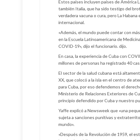
Estos países incluyen países de América L
también Italia, que ha sido testigo del b
verdadera vacuna o cura, pero La Habana es
internacional.
«Además, el mundo puede contar con más 
en la Escuela Latinoamericana de Medicina
COVID-19», dijo el funcionario. dijo.
En casa, la experiencia de Cuba con COVID
millones de personas ha registrado 40 cas
El sector de la salud cubana está altament
XX, que colocó a la isla en el centro de at
para Cuba, por eso defendemos el derecho 
Ministerio de Relaciones Exteriores de Cu
principio defendido por Cuba y nuestro p
Yaffe explicó a Newsweek que «una pequeña
sujeta a sanciones punitivas y extraterri
mundo».
«Después de la Revolución de 1959, el esta