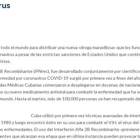
rus
todo el mundo para distribuir una nueva «droga maravillosa» que los func
onavirus a pesar de las estrictas sanciones de Estados Unidos que conti
istas.
2B Recombinante (IFNrec), fue desarrollado conjuntamente por científic
fermedad por coronavirus COVID-19 surgió por primera vez a fines del añ
igadas Médicas Cubanas comenzaron a desplegarse en docenas de nacione
o su nuevo medicamento antiviral para combatir la enfermedad que ha 
 mundo. Hasta el martes, más de 100,000 personas se han recuperado de
Cuba utilizó por primera vez técnicas avanzadas de inter
e 1980 y luego encontró éxito en su uso para combatir el VIH, el virus del
otras enfermedades. El uso del Interferón Alfa-2B Recombinante «previene 
entes que alcanzan esa etapa que en última instancia pueden provocar l