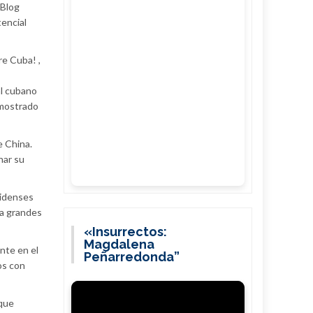
 Blog
tencial
re Cuba! ,
al cubano
emostrado
e China.
nar su
nidenses
 a grandes
«Insurrectos:
Magdalena
nte en el
Peñarredonda”
os con
 que