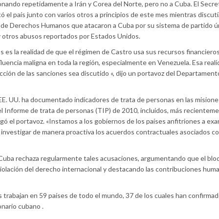
nando repetidamente a Irán y Corea del Norte, pero no a Cuba. El Secre
el país junto con varios otros a principios de este mes mientras discutí
 de Derechos Humanos que atacaron a Cuba por su sistema de partido ú
 y otros abusos reportados por Estados Unidos.
s es la realidad de que el régimen de Castro usa sus recursos financiero
luencia maligna en toda la región, especialmente en Venezuela. Esa reali
ción de las sanciones sea discutido «, dijo un portavoz del Departament
E. UU. ha documentado indicadores de trata de personas en las mision
l Informe de trata de personas (TIP) de 2010, incluidos, más recienteme
gó el portavoz. «Instamos a los gobiernos de los países anfitriones a exa
investigar de manera proactiva los acuerdos contractuales asociados co
e Cuba rechaza regularmente tales acusaciones, argumentando que el bl
iolación del derecho internacional y destacando las contribuciones huma
 trabajan en 59 países de todo el mundo, 37 de los cuales han confirma
nario cubano .