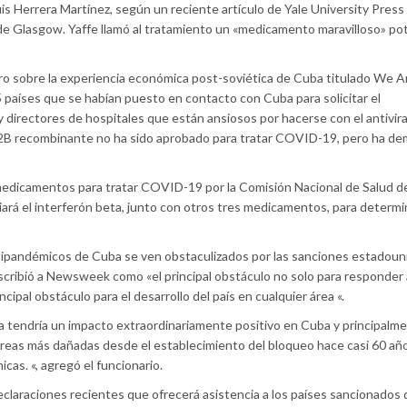
is Herrera Martínez, según un reciente artículo de Yale University Press
 de Glasgow. Yaffe llamó al tratamiento un «medicamento maravilloso» po
bro sobre la experiencia económica post-soviética de Cuba titulado We A
países que se habían puesto en contacto con Cuba para solicitar el
y directores de hospitales que están ansiosos por hacerse con el antivir
alfa-2B recombinante no ha sido aprobado para tratar COVID-19, pero ha d
medicamentos para tratar COVID-19 por la Comisión Nacional de Salud d
iará el interferón beta, junto con otros tres medicamentos, para determi
ntipandémicos de Cuba se ven obstaculizados por las sanciones estadou
cribió a Newsweek como «el principal obstáculo no solo para responder
cipal obstáculo para el desarrollo del país en cualquier área «.
a tendría un impacto extraordinariamente positivo en Cuba y principalme
s áreas más dañadas desde el establecimiento del bloqueo hace casi 60 añ
as. «, agregó el funcionario.
claraciones recientes que ofrecerá asistencia a los países sancionados