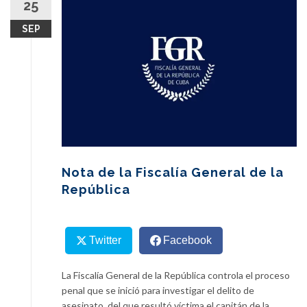
25
content
SEP
Nota de la Fiscalía General de la
República
Twitter
Facebook
La Fiscalía General de la República controla el proceso
penal que se inició para investigar el delito de
asesinato, del que resultó víctima el capitán de la