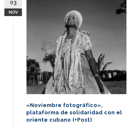
03
content
NOV
«Noviembre fotográfico»,
plataforma de solidaridad con el
oriente cubano (+Post)