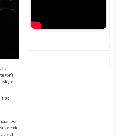
al y
ategoría
 a Mejor
 Trap.
nción por
 su premio
k, y el