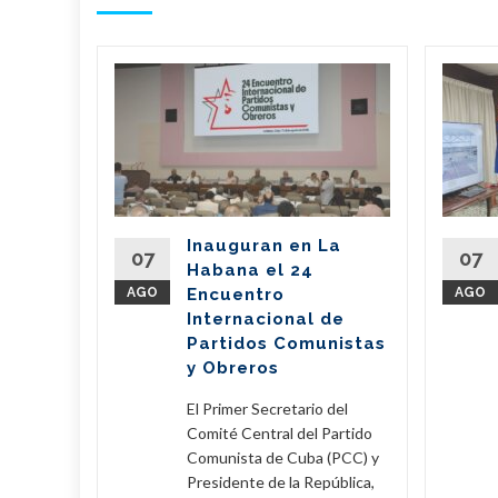
bano
a
de
l país
del
Inauguran en La
Partido
07
07
Habana el 24
nte de la
AGO
Encuentro
AGO
íaz-Canel
Internacional de
ste...
Partidos Comunistas
y Obreros
eer Más
El Primer Secretario del
Comité Central del Partido
Comunista de Cuba (PCC) y
Presidente de la República,