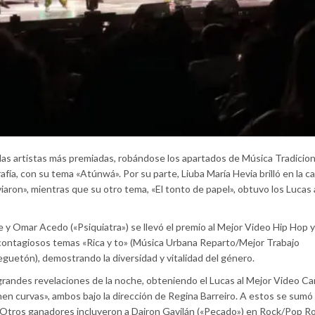
as artistas más premiadas, robándose los apartados de Música Tradicion
afía, con su tema «Atúnwá». Por su parte, Liuba María Hevia brilló en la c
aron», mientras que su otro tema, «El tonto de papel», obtuvo los Lucas
 y Omar Acedo («Psiquiatra») se llevó el premio al Mejor Video Hip Hop y
contagiosos temas «Rica y to» (Música Urbana Reparto/Mejor Trabajo
guetón), demostrando la diversidad y vitalidad del género.
randes revelaciones de la noche, obteniendo el Lucas al Mejor Video Ca
nen curvas», ambos bajo la dirección de Regina Barreiro. A estos se sumó
 Otros ganadores incluyeron a Dairon Gavilán («Pecado») en Rock/Pop Roc