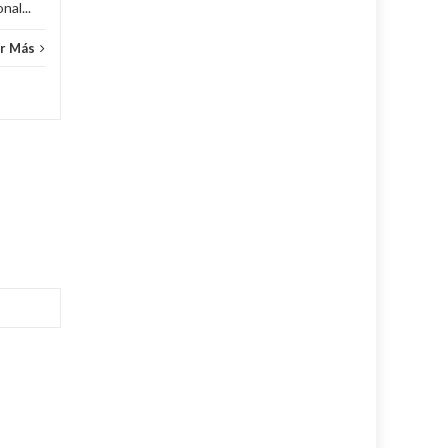
al...
r Más