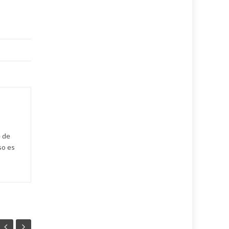
e de
so es