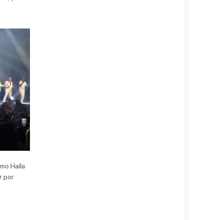
omo Haila
r por