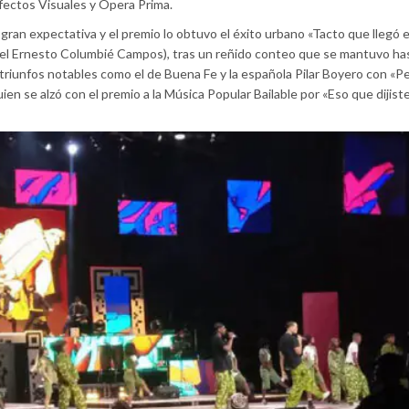
Efectos Visuales y Ópera Prima.
ran expectativa y el premio lo obtuvo el éxito urbano «Tacto que llegó e
iel Ernesto Columbié Campos), tras un reñido conteo que se mantuvo has
triunfos notables como el de Buena Fe y la española Pilar Boyero con «P
en se alzó con el premio a la Música Popular Bailable por «Eso que dijiste