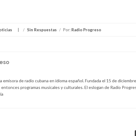
oticias
/
Sin Respuestas
/
Por:
Radio Progreso
reso
la emisora de radio cubana en idioma español. Fundada el 15 de diciembr
 entonces programas musicales y culturales. El eslogan de Radio Progre
ía