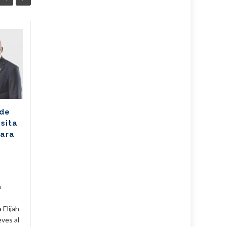
Ballet cubano
07
07
reafirma su
AGO
excelencia con
AGO
cosecha dorada en
Sudáfrica
Los jóvenes bailarines
 de
Greisell Lastre y Joan Manuel
isita
Riera, de la Escuela Nacional
para
de Ballet Fernando Alonso,
han puesto en alto el...
Cuba
,
Culturales
,
Fijar
...
Leer Más
Cuba
,
a
 Elijah
eves al