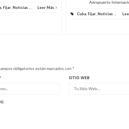
Aeropuerto Internacion
a
,
Fijar
,
Noticias
...
Leer Más
Cuba
,
Fijar
,
Noticias
...
Lee
campos obligatorios están marcados con
*
*
SITIO WEB
S: