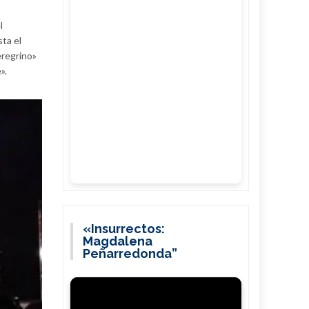
l
ta el
eregrino»
».
«Insurrectos:
Magdalena
Peñarredonda”