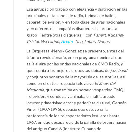
Esa agrupación trabajó con elegancia y distinción en las
principales estaciones de radio, tarimas de bailes,
cabaret, televisión, y en toda clase de giras nacionales
y en diferentes compañías disqueras. La orquesta
grabó —entre otras disqueras— con
Panart,
Kubaney
,
Cristal
,
WS Latino
,
Areito
,
Tico
,
Lobo
y
Duher
.
La Orquesta «Neno» González se presentó, antes del
triunfo revolucionario, en un programa dominical que
salía al aire por las ondas nacionales de CMQ Radio, y
que reunía a las mejores orquestas típicas, de
jazz band
y conjuntos soneros de la mayor isla de las Antillas, así
como en el estelar espacio televisivo
El Show del
Mediodía
, que transmitía en horario vespertino CMQ
Televisión, y conducía y animaba el multilaureado
locutor, primerísimo actor y periodista cultural, Germán
Pinelli (1907-1996); espacio que estuvo en la
preferencia de los telespectadores insulares hasta
1967, en que desapareció de la parrilla de programación
del antiguo Canal 6 (Instituto Cubano de