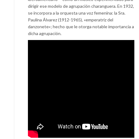
dirigir ese modelo de agrupación charanguera. En 1932,
se incorpora a la orquesta una voz femenina: la Sra.
Paulina Álvarez (1912-1965), «emperatriz del
danzonete»; hecho que le otorga notable importancia a
dicha agrupación.