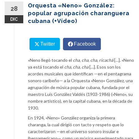
content
Orquesta «Neno» González:
28
popular agrupación charanguera
DIC
cubana (+Vídeo)
Twitter
Facebook
«Neno llegó tocando el
cha, cha, cha, ricachá
[…]. «Neno
ya está tocando el
cha, cha, cha
[…]. Esos son los
acordes musicales que identifican —en el pentagrama
sonoro caribeño— a la Orquesta «Neno» González, una
agrupación de música popular cubana, fundada por el
maestro Luis González Valdés (1903-1986) («Neno», su
nombre artístico), en la capital cubana, en la década de
1930.
En 1924, «Neno» González organiza la primera
charanga, la cual dirigió con tacto y respeto que lo
caracterizaron —en el universo sonoro insular e
iberoamericano— como un músico experimentado para