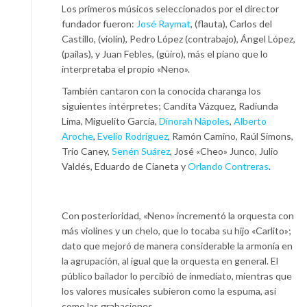
Los primeros músicos seleccionados por el director
fundador fueron:
José Raymat
, (flauta), Carlos del
Castillo, (violín), Pedro López (contrabajo), Ángel López,
(pailas), y Juan Febles, (güiro), más el piano que lo
interpretaba el propio «Neno».
También cantaron con la conocida charanga los
siguientes intérpretes; Candita Vázquez, Radiunda
Lima, Miguelito García,
Dinorah Nápoles
,
Alberto
Aroche
,
Evelio Rodríguez
, Ramón Camino, Raúl Simons,
Trío Caney,
Senén Suárez
, José «Cheo» Junco, Julio
Valdés, Eduardo de Cianeta y
Orlando Contreras
.
Con posterioridad, «Neno» incrementó la orquesta con
más violines y un chelo, que lo tocaba su hijo «Carlito»;
dato que mejoró de manera considerable la armonía en
la agrupación, al igual que la orquesta en general. El
público bailador lo percibió de inmediato, mientras que
los valores musicales subieron como la espuma, así
como las grabaciones.