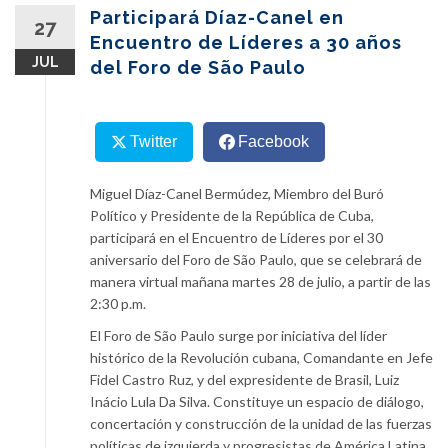
content
Participará Díaz-Canel en
27
Encuentro de Líderes a 30 años
JUL
del Foro de São Paulo
Twitter
Facebook
Miguel Díaz-Canel Bermúdez, Miembro del Buró
Político y Presidente de la República de Cuba,
participará en el Encuentro de Líderes por el 30
aniversario del Foro de São Paulo, que se celebrará de
manera virtual mañana martes 28 de julio, a partir de las
2:30 p.m.
El Foro de São Paulo surge por ­iniciativa del líder
histórico de la Revolución cubana, Comandante en Jefe
Fidel Castro Ruz, y del expresidente de Brasil, Luiz
Inácio Lula Da Silva. Constituye un espacio de diálogo,
concertación y construcción de la unidad de las fuerzas
políticas de izquierda y progresistas de América Latina