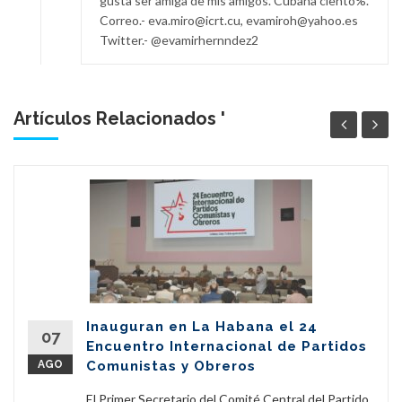
gusta ser amiga de mis amigos. Cubana ciento%.
Correo.- eva.miro@icrt.cu, evamiroh@yahoo.es
Twitter.- @evamirhernndez2
Artículos Relacionados '
Inauguran en La Habana el 24
07
Encuentro Internacional de Partidos
AGO
Comunistas y Obreros
El Primer Secretario del Comité Central del Partido