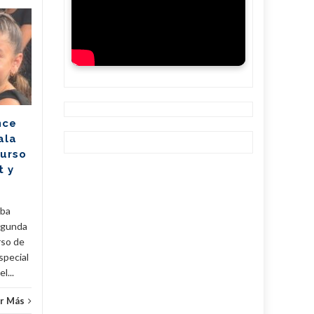
Mitrans actualiza
05
05
reglas para comprar,
AGO
importar y vender
AGO
vehículos (+Post)
El Ministerio de Transporte
de la República de Cuba
nce
(Mitrans) actualizó la política
ala
para la transmisión de
Curso
propiedad, importación y...
t y
Cuba
,
Fijar
,
Noticias
...
Leer Más
Cuba
,
uba
egunda
rso de
special
l...
r Más