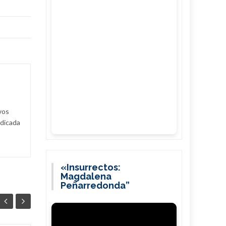
vos
edicada
«Insurrectos:
Magdalena
Peñarredonda”