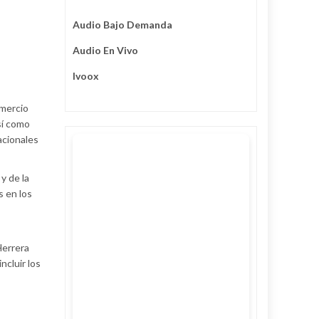
Audio Bajo Demanda
Audio En Vivo
Ivoox
omercio
sí como
acionales
 y de la
s en los
Herrera
ncluir los