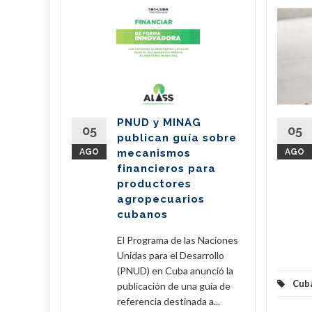
ieran
210
de Cuba
oy una
PNUD y MINAG
05
05
publican guía sobre
) y una
AGO
mecanismos
AGO
 3150
financieros para
productores
agropecuarios
eer Más
cubanos
El Programa de las Naciones
Unidas para el Desarrollo
(PNUD) en Cuba anunció la
Cub
publicación de una guía de
referencia destinada a...