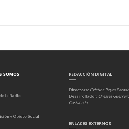
S SOMOS
REDACCIÓN DIGITAL
Directora:
Cristina Reyes Parade
de la Radio
Desarrollador:
Orestes Guerrer
Castañeda
isión y Objeto Social
ENLACES EXTERNOS