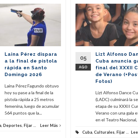
Laina Pérez dispara
Lizt Alfonso Da
05
a la final de pistola
Cuba anuncia g
rápida en Santo
AGO
final del XXXII 
Domingo 2026
de Verano (+Pos
Fotos)
Laina Pérez Fagundo obtuvo
hoy su pase a la final de la
Lizt Alfonso Dance C
pistola rápida a 25 metros
(LADC) culminará la s
femenina, luego de acumular
etapa de su XXXII Cu
564 puntos que la...
Verano con una gala e
en el Teatro Nacional, e
a
,
Deportes
,
Fijar
...
Leer Más
Cuba
,
Culturales
,
Fijar
...
Lee