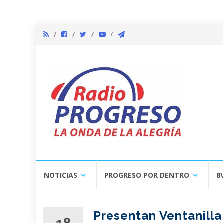
Skip
NOTICIAS
PROGRESO POR DENTRO
8
to
content
Presentan Ventanilla
18