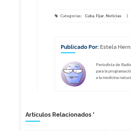
Categorías:
Cuba
,
Fijar
,
Noticias
Publicado Por:
Estela Her
Periodista de Radio
para la programació
a la medicina natura
Artículos Relacionados '