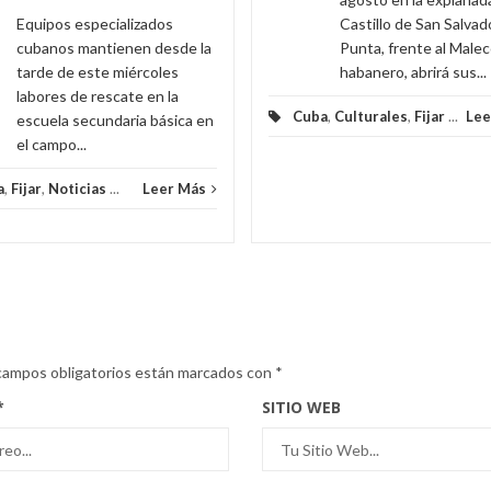
Equipos especializados
Castillo de San Salvado
cubanos mantienen desde la
Punta, frente al Male
tarde de este miércoles
habanero, abrirá sus...
labores de rescate en la
Cuba
,
Culturales
,
Fijar
...
Lee
escuela secundaria básica en
el campo...
a
,
Fijar
,
Noticias
...
Leer Más
campos obligatorios están marcados con
*
*
SITIO WEB