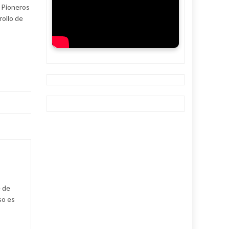
e Pioneros
rollo de
e de
so es