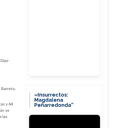
 Díaz-
 Barreto,
«Insurrectos:
Magdalena
tas y 64
Peñarredonda”
aún se
e las