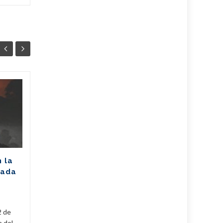
Unión Eléctrica
06
06
pronostica
AGO
afectación de 2305
AGO
MW (+Post)
La Unión Eléctrica de Cuba
(UNE) estima para hoy una
n la
disponibilidad de 975
rada
megawatts (MW) y una
a
demanda máxima de 3250
MW. De...
2 de
Cuba
,
Fijar
,
Noticias
...
Leer Más
Cuba
,
a del