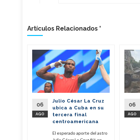
Artículos Relacionados '
n
il dona
de
 a
erra
Julio César La Cruz
regó este
06
06
ubica a Cuba en su
vo de 7,6
AGO
tercera final
AGO
amentos
centroamericana
...
El esperado aporte del astro
eer Más
Julio César La Cruz fijó en