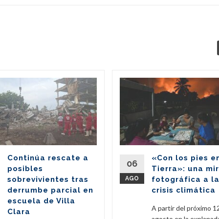
Continúa rescate a
«Con los pies e
06
posibles
Tierra»: una mi
sobrevivientes tras
AGO
fotográfica a l
derrumbe parcial en
crisis climática
escuela de Villa
A partir del próximo 1
Clara
agosto en la explanad