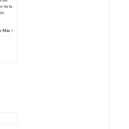
r de la
cón
r Más