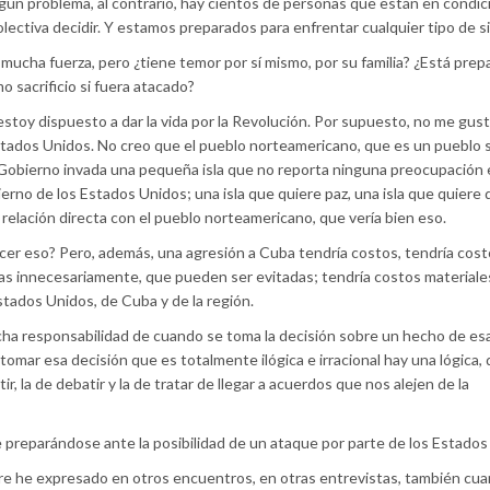
ngún problema, al contrario, hay cientos de personas que están en condi
lectiva decidir. Y estamos preparados para enfrentar cualquier tipo de s
mucha fuerza, pero ¿tiene temor por sí mismo, por su familia? ¿Está prep
o sacrificio si fuera atacado?
stoy dispuesto a dar la vida por la Revolución. Por supuesto, no me gust
Estados Unidos. No creo que el pueblo norteamericano, que es un pueblo s
su Gobierno invada una pequeña isla que no reporta ninguna preocupación
erno de los Estados Unidos; una isla que quiere paz, una isla que quiere d
relación directa con el pueblo norteamericano, que vería bien eso.
hacer eso? Pero, además, una agresión a Cuba tendría costos, tendría cost
s innecesariamente, que pueden ser evitadas; tendría costos materiale
Estados Unidos, de Cuba y de la región.
cha responsabilidad de cuando se toma la decisión sobre un hecho de es
omar esa decisión que es totalmente ilógica e irracional hay una lógica,
tir, la de debatir y la de tratar de llegar a acuerdos que nos alejen de la
preparándose ante la posibilidad de un ataque por parte de los Estados
e he expresado en otros encuentros, en otras entrevistas, también cua