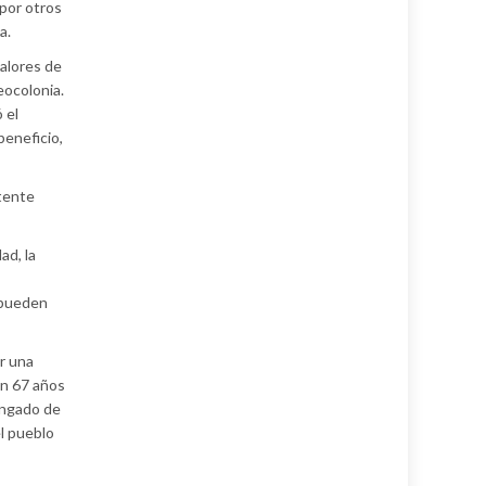
 por otros
a.
valores de
eocolonia.
 el
beneficio,
ntente
ad, la
e pueden
r una
en 67 años
ongado de
el pueblo