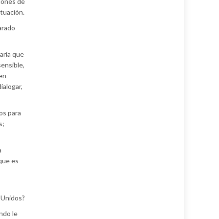
ciones de
ituación.
arado
aría que
ensible,
 en
ialogar,
os para
s;
a
 que es
 Unidos?
ndo le