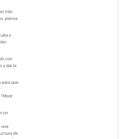
en Irán
s, piensa
Cuba y
bién
odo con
 a dar la
o para que
y
 “Morir
En un
, una
ructura de