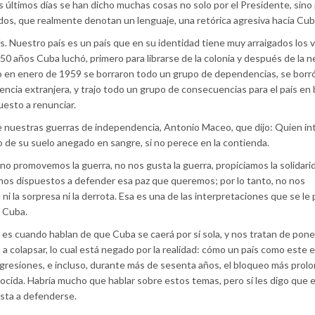
s últimos días se han dicho muchas cosas no solo por el Presidente, sino
os, que realmente denotan un lenguaje, una retórica agresiva hacia Cub
s. Nuestro país es un país que en su identidad tiene muy arraigados los 
50 años Cuba luchó, primero para librarse de la colonia y después de la n
fo en enero de 1959 se borraron todo un grupo de dependencias, se borró
encia extranjera, y trajo todo un grupo de consecuencias para el país en 
uesto a renunciar.
de nuestras guerras de independencia, Antonio Maceo, que dijo: Quien i
 de su suelo anegado en sangre, si no perece en la contienda.
o promovemos la guerra, no nos gusta la guerra, propiciamos la solidarid
mos dispuestos a defender esa paz que queremos; por lo tanto, no nos
i la sorpresa ni la derrota. Esa es una de las interpretaciones que se l
e Cuba.
r es cuando hablan de que Cuba se caerá por sí sola, y nos tratan de pone
a a colapsar, lo cual está negado por la realidad: cómo un país como este 
agresiones, e incluso, durante más de sesenta años, el bloqueo más prol
enocida. Habría mucho que hablar sobre estos temas, pero sí les digo que 
sta a defenderse.