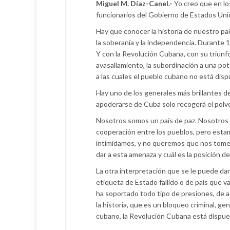
Miguel M. Díaz-Canel.-
Yo creo que en lo
funcionarios del Gobierno de Estados Unid
Hay que conocer la historia de nuestro paí
la soberanía y la independencia. Durante 1
Y con la Revolución Cubana, con su triun
avasallamiento, la subordinación a una pot
a las cuales el pueblo cubano no está disp
Hay uno de los generales más brillantes 
apoderarse de Cuba solo recogerá el polvo
Nosotros somos un país de paz. Nosotros n
cooperación entre los pueblos, pero esta
intimidamos, y no queremos que nos tome n
dar a esta amenaza y cuál es la posición d
La otra interpretación que se le puede da
etiqueta de Estado fallido o de país que v
ha soportado todo tipo de presiones, de 
la historia, que es un bloqueo criminal, g
cubano, la Revolución Cubana está dispue