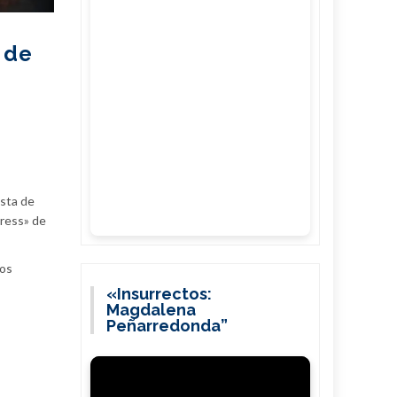
 de
ista de
Press» de
dos
«Insurrectos:
Magdalena
Peñarredonda”