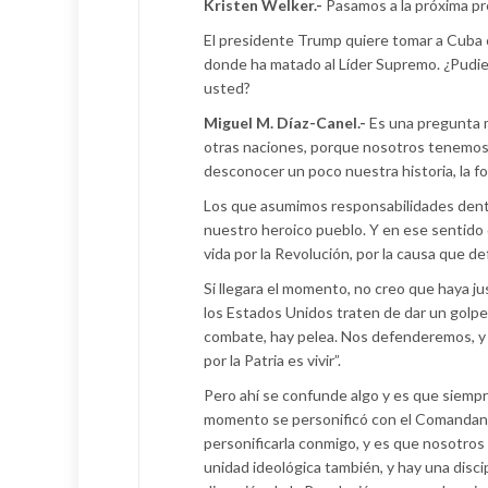
Kristen Welker.-
Pasamos a la próxima p
El presidente Trump quiere tomar a Cuba
donde ha matado al Líder Supremo. ¿Pudie
usted?
Miguel M. Díaz-Canel.-
Es una pregunta m
otras naciones, porque nosotros tenemos 
desconocer un poco nuestra historia, la fo
Los que asumimos responsabilidades dent
nuestro heroico pueblo. Y en ese sentido 
vida por la Revolución, por la causa que d
Si llegara el momento, no creo que haya j
los Estados Unidos traten de dar un golpe
combate, hay pelea. Nos defenderemos, y 
por la Patria es vivir”.
Pero ahí se confunde algo y es que siempr
momento se personificó con el Comandante
personificarla conmigo, y es que nosotros
unidad ideológica también, y hay una discip