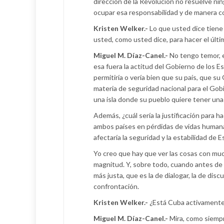
dirección de la Revolución no resuelve ni
ocupar esa responsabilidad y de manera co
Kristen Welker.-
Lo que usted dice tiene 
usted, como usted dice, para hacer el últim
Miguel M. Díaz-Canel.-
No tengo temor, e
esa fuera la actitud del Gobierno de los 
permitiría o vería bien que su país, que 
materia de seguridad nacional para el Gobi
una isla donde su pueblo quiere tener una 
Además, ¿cuál sería la justificación para 
ambos países en pérdidas de vidas humana
afectaría la seguridad y la estabilidad de 
Yo creo que hay que ver las cosas con mu
magnitud. Y, sobre todo, cuando antes de t
más justa, que es la de dialogar, la de discu
confrontación.
Kristen Welker.-
¿Está Cuba activamente 
Miguel M. Díaz-Canel.-
Mira, como siempr