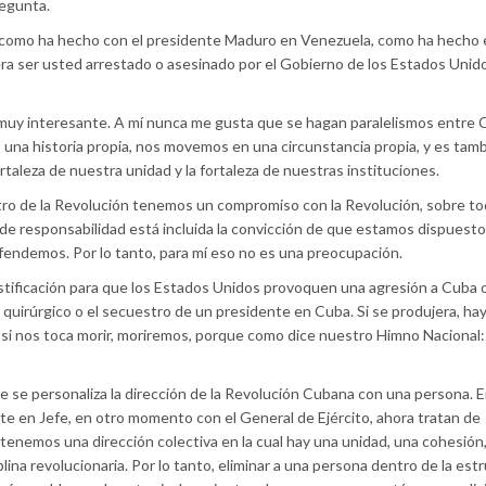
regunta.
 como ha hecho con el presidente Maduro en Venezuela, como ha hecho 
ra ser usted arrestado o asesinado por el Gobierno de los Estados Unido
uy interesante. A mí nunca me gusta que se hagan paralelismos entre 
una historia propia, nos movemos en una circunstancia propia, y es tam
rtaleza de nuestra unidad y la fortaleza de nuestras instituciones.
ro de la Revolución tenemos un compromiso con la Revolución, sobre t
de responsabilidad está incluida la convicción de que estamos dispuestos
efendemos. Por lo tanto, para mí eso no es una preocupación.
ustificación para que los Estados Unidos provoquen una agresión a Cuba 
 quirúrgico o el secuestro de un presidente en Cuba. Si se produjera, ha
si nos toca morir, moriremos, porque como dice nuestro Himno Nacional:
e se personaliza la dirección de la Revolución Cubana con una persona. 
 en Jefe, en otro momento con el General de Ejército, ahora tratan de
 tenemos una dirección colectiva en la cual hay una unidad, una cohesión
lina revolucionaria. Por lo tanto, eliminar a una persona dentro de la est