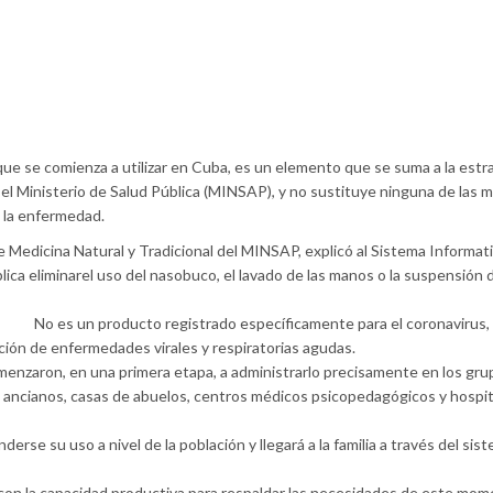
e se comienza a utilizar en Cuba, es un elemento que se suma a la estr
l Ministerio de Salud Pública (MINSAP), y no sustituye ninguna de las 
a la enfermedad.
edicina Natural y Tradicional del MINSAP, explicó al Sistema Informati
ca eliminarel uso del nasobuco, el lavado de las manos o la suspensión d
No es un producto registrado específicamente para el coronavirus,
ención de enfermedades virales y respiratorias agudas.
menzaron, en una primera etapa, a administrarlo precisamente en los gru
 ancianos, casas de abuelos, centros médicos psicopedagógicos y hospi
e su uso a nivel de la población y llegará a la familia a través del sis
con la capacidad productiva para respaldar las necesidades de este mom