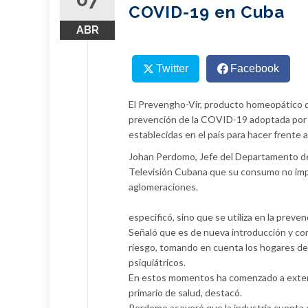
COVID-19 en Cuba
ABR
Twitter
Facebook
El Prevengho-Vir, producto homeopático qu
prevención de la COVID-19 adoptada por e
establecidas en el país para hacer frente 
Johan Perdomo, Jefe del Departamento de M
Televisión Cubana que su consumo no impli
aglomeraciones.
especificó, sino que se utiliza en la prev
Señaló que es de nueva introducción y co
riesgo, tomando en cuenta los hogares de
psiquiátricos.
En estos momentos ha comenzado a extenders
primario de salud, destacó.
Perdomo aseveró que la industria cuenta 