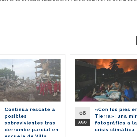
Continúa rescate a
«Con los pies e
06
posibles
Tierra»: una mi
sobrevivientes tras
AGO
fotográfica a l
derrumbe parcial en
crisis climática
escuela de Villa