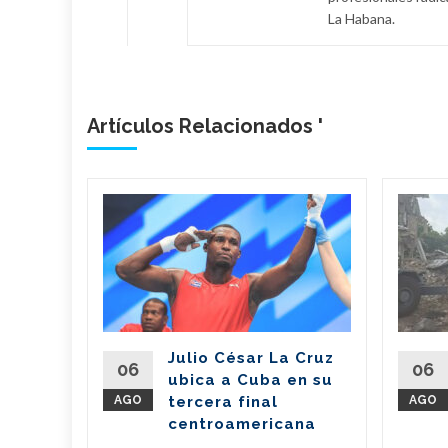
La Habana.
Artículos Relacionados '
n
il dona
de
 a
erra
Julio César La Cruz
regó este
06
06
ubica a Cuba en su
vo de 7,6
AGO
tercera final
AGO
amentos
centroamericana
...