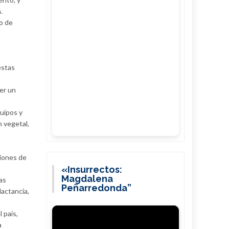
.
o de
estas
er un
quipos y
 vegetal,
ciones de
«Insurrectos:
Magdalena
as
Peñarredonda”
lactancia,
 país,
a