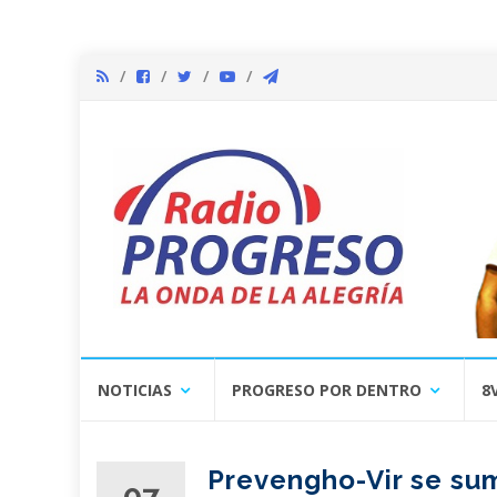
Skip
NOTICIAS
PROGRESO POR DENTRO
8
to
content
Prevengho-Vir se sum
07