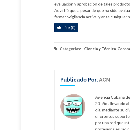
evaluación y aprobación de tales producto
Advirtió que a pesar de que ha sido evalua
farmacovigilancia activa, y ante cualquier
Like (0)
Categorías:
Ciencia y Técnica
,
Corona
Publicado Por:
ACN
Agencia Cubana de 
20 años llevando al
día, mediante su d
diferentes soportes:
por una red que in
profesionales radic