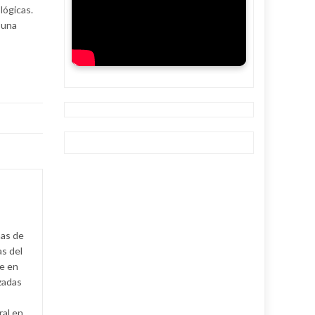
lógicas.
 una
mas de
as del
e en
izadas
ral en