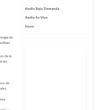
Audio Bajo Demanda
Audio En Vivo
Ivoox
ategia de
medidas
vo de la
e las
pos de
tales
tema
ento, y