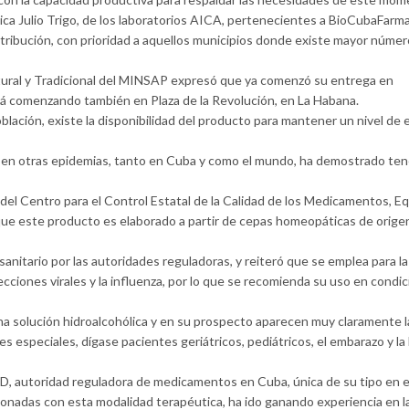
ca Julio Trigo, de los laboratorios AICA, pertenecientes a BioCubaFarma
tribución, con prioridad a aquellos municipios donde existe mayor númer
tural y Tradicional del MINSAP expresó que ya comenzó su entrega en
está comenzando también en Plaza de la Revolución, en La Habana.
blación, existe la disponibilidad del producto para mantener un nivel de 
 en otras epidemias, tanto en Cuba y como el mundo, ha demostrado ten
 del Centro para el Control Estatal de la Calidad de los Medicamentos, E
ue este producto es elaborado a partir de cepas homeopáticas de origen
sanitario por las autoridades reguladoras, y reiteró que se emplea para la
cciones virales y la influenza, por lo que se recomienda su uso en condi
 solución hidroalcohólica y en su prospecto aparecen muy claramente l
s especiales, dígase pacientes geriátricos, pediátricos, el embarazo y la 
 autoridad reguladora de medicamentos en Cuba, única de su tipo en el
onadas con esta modalidad terapéutica, ha ido ganando experiencia en l