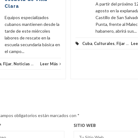
A partir del próximo 1
Clara
agosto en la explanad
Equipos especializados
Castillo de San Salvado
cubanos mantienen desde la
Punta, frente al Male
tarde de este miércoles
habanero, abrirá sus...
labores de rescate en la
Cuba
,
Culturales
,
Fijar
...
Lee
escuela secundaria básica en
el campo...
a
,
Fijar
,
Noticias
...
Leer Más
campos obligatorios están marcados con
*
*
SITIO WEB