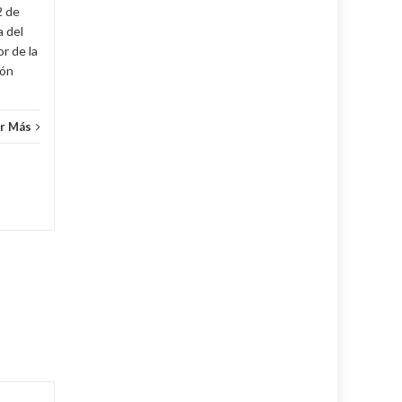
2 de
Cuba
,
Fijar
,
Noticias
...
Leer Más
Cuba
,
a del
r de la
cón
r Más