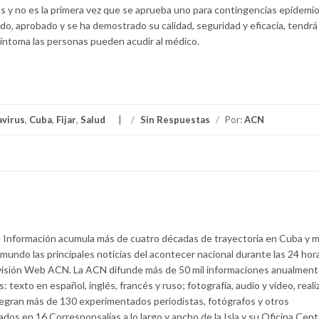
s y no es la primera vez que se aprueba uno para contingencias epidemio
do, aprobado y se ha demostrado su calidad, seguridad y eficacia, tendrá
 síntoma las personas pueden acudir al médico.
virus
,
Cuba
,
Fijar
,
Salud
/
Sin Respuestas
/
Por:
ACN
Información acumula más de cuatro décadas de trayectoria en Cuba y 
 mundo las principales noticias del acontecer nacional durante las 24 hor
ivisión Web ACN. La ACN difunde más de 50 mil informaciones anualment
 texto en español, inglés, francés y ruso; fotografía, audio y video, real
tegran más de 130 experimentados periodistas, fotógrafos y otros
ados en 16 Corresponsalías a lo largo y ancho de la Isla y su Oficina Cent