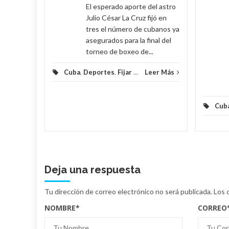
El esperado aporte del astro
eer Más
Julio César La Cruz fijó en
tres el número de cubanos ya
asegurados para la final del
torneo de boxeo de...
Cuba
,
Deportes
,
Fijar
...
Leer Más
Cub
Deja una respuesta
Tu dirección de correo electrónico no será publicada.
Los 
NOMBRE
*
CORREO