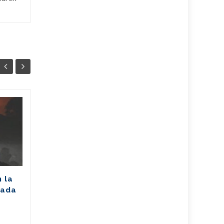
Unión Eléctrica
06
06
pronostica
AGO
afectación de 2305
AGO
MW (+Post)
La Unión Eléctrica de Cuba
(UNE) estima para hoy una
n la
disponibilidad de 975
rada
megawatts (MW) y una
a
demanda máxima de 3250
MW. De...