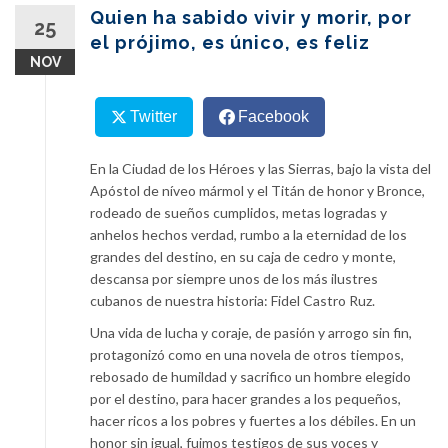
content
Quien ha sabido vivir y morir, por
25
el prójimo, es único, es feliz
NOV
Twitter
Facebook
En la Ciudad de los Héroes y las Sierras, bajo la vista del
Apóstol de níveo mármol y el Titán de honor y Bronce,
rodeado de sueños cumplidos, metas logradas y
anhelos hechos verdad, rumbo a la eternidad de los
grandes del destino, en su caja de cedro y monte,
descansa por siempre unos de los más ilustres
cubanos de nuestra historia: Fidel Castro Ruz.
Una vida de lucha y coraje, de pasión y arrogo sin fin,
protagonizó como en una novela de otros tiempos,
rebosado de humildad y sacrifico un hombre elegido
por el destino, para hacer grandes a los pequeños,
hacer ricos a los pobres y fuertes a los débiles. En un
honor sin igual, fuimos testigos de sus voces y