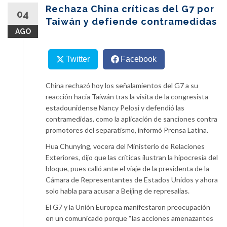
content
Rechaza China críticas del G7 por
04
Taiwán y defiende contramedidas
AGO
Twitter
Facebook
China rechazó hoy los señalamientos del G7 a su
reacción hacia Taiwán tras la visita de la congresista
estadounidense Nancy Pelosi y defendió las
contramedidas, como la aplicación de sanciones contra
promotores del separatismo, informó Prensa Latina.
Hua Chunying, vocera del Ministerio de Relaciones
Exteriores, dijo que las críticas ilustran la hipocresía del
bloque, pues calló ante el viaje de la presidenta de la
Cámara de Representantes de Estados Unidos y ahora
solo habla para acusar a Beijing de represalias.
El G7 y la Unión Europea manifestaron preocupación
en un comunicado porque “las acciones amenazantes