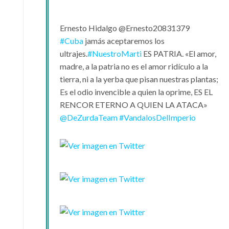
Ernesto Hidalgo
@Ernesto20831379
#
Cuba
jamás aceptaremos los
ultrajes.
#
NuestroMarti
ES PATRIA. «El amor,
madre, a la patria no es el amor ridículo a la
tierra, ni a la yerba que pisan nuestras plantas;
Es el odio invencible a quien la oprime, ES EL
RENCOR ETERNO A QUIEN LA ATACA»
@
DeZurdaTeam
#
VandalosDelImperio