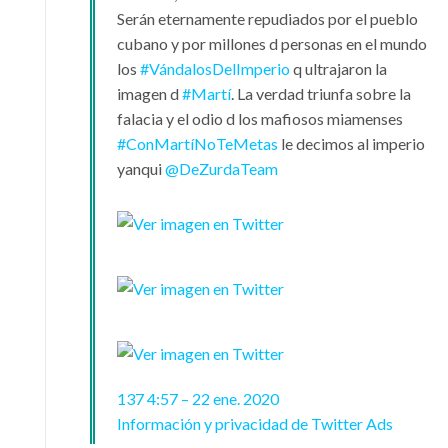
Serán eternamente repudiados por el pueblo
cubano y por millones d personas en el mundo
los
#
VándalosDelImperio
q ultrajaron la
imagen d
#
Martí
. La verdad triunfa sobre la
falacia y el odio d los mafiosos miamenses
#
ConMartíNoTeMetas
le decimos al imperio
yanqui
@
DeZurdaTeam
137
4:57 – 22 ene. 2020
Información y privacidad de Twitter Ads