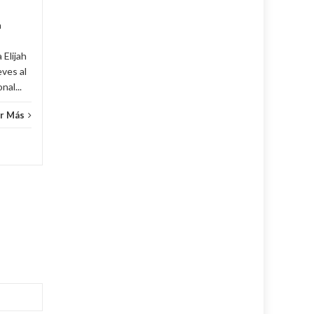
Cuba
,
Culturales
,
Fijar
...
Leer Más
Cuba
,
a
 Elijah
eves al
al...
r Más