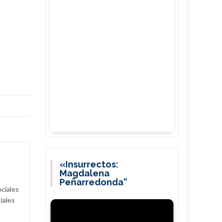
«Insurrectos:
Magdalena
Peñarredonda”
ociales
iales