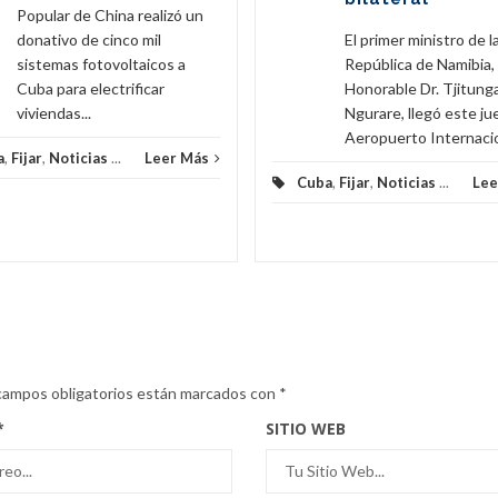
Popular de China realizó un
donativo de cinco mil
El primer ministro de l
sistemas fotovoltaicos a
República de Namibia,
Cuba para electrificar
Honorable Dr. Tjitunga
viviendas...
Ngurare, llegó este ju
Aeropuerto Internacion
a
,
Fijar
,
Noticias
...
Leer Más
Cuba
,
Fijar
,
Noticias
...
Lee
campos obligatorios están marcados con
*
*
SITIO WEB