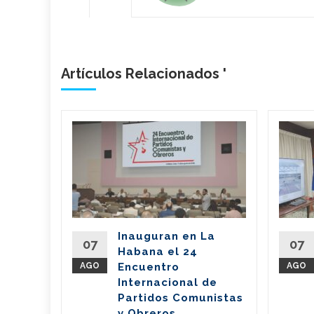
Artículos Relacionados '
bano
a
de
l país
del
Inauguran en La
Partido
07
07
Habana el 24
nte de la
AGO
Encuentro
AGO
íaz-Canel
Internacional de
ste...
Partidos Comunistas
y Obreros