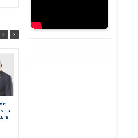
Ballet cubano
07
07
reafirma su
AGO
excelencia con
AGO
cosecha dorada en
Sudáfrica
Los jóvenes bailarines
 de
Greisell Lastre y Joan Manuel
isita
Riera, de la Escuela Nacional
para
de Ballet Fernando Alonso,
han puesto en alto el...