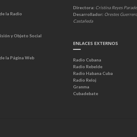
Directora:
Cristina Reyes Parade
de la Radio
Desarrollador:
Orestes Guerrer
Castañeda
isión y Objeto Social
ENLACES EXTERNOS
 de la Página Web
Radio Cubana
Radio Rebelde
Radio Habana Cuba
Radio Reloj
Granma
Cubadebate