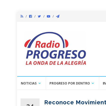
Skip
NOTICIAS
PROGRESO POR DENTRO
8
to
content
Reconoce Movimiento
24