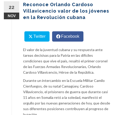
content
Reconoce Orlando Cardoso
22
Villavicencio valor de los jóvenes
NOV
en la Revolución cubana
Twitter
Facebook
El valor de la juventud cubana y su respuesta ante
tareas decisivas para la Patria en las difíciles
condiciones que vive el país, resaltó el primer coronel
de las Fuerzas Armadas Revolucionarias, Orlando
Cardoso Villavicencio, Héroe de la República.
Durante un intercambio en la Escuela Militar Camilo
Cienfuegos, de su natal Camagüey, Cardoso
Villavicencio, el prisionero de guerra que durante casi
11 años en Somalia retó a la soledad, manifestó el
orgullo por las nuevas generaciones de hoy, que desde
sus diferentes posiciones contribuyen al progreso de
la nación.