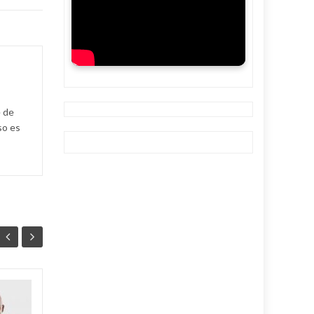
e de
so es
Ballet cubano
07
07
reafirma su