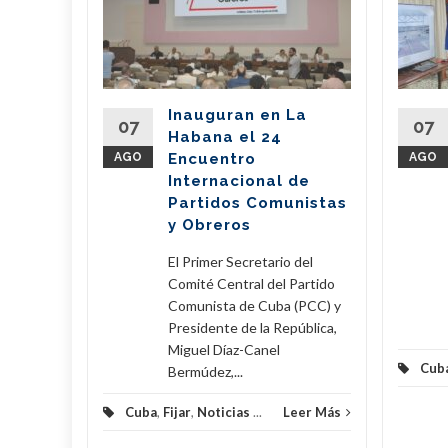
de
l país
del
Inauguran en La
Partido
07
07
Habana el 24
nte de la
AGO
Encuentro
AGO
íaz-Canel
Internacional de
ste...
Partidos Comunistas
y Obreros
eer Más
El Primer Secretario del
Comité Central del Partido
Comunista de Cuba (PCC) y
Presidente de la República,
Miguel Díaz-Canel
Cub
Bermúdez,...
Cuba
,
Fijar
,
Noticias
...
Leer Más