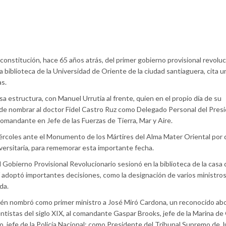
 constitución, hace 65 años atrás, del primer gobierno provisional revolu
a biblioteca de la Universidad de Oriente de la ciudad santiaguera, cita u
as.
a estructura, con Manuel Urrutia al frente, quien en el propio día de su
n de nombrar al doctor Fidel Castro Ruz como Delegado Personal del Pres
Comandante en Jefe de las Fuerzas de Tierra, Mar y Aire.
iércoles ante el Monumento de los Mártires del Alma Mater Oriental por 
versitaria, para rememorar esta importante fecha.
l Gobierno Provisional Revolucionario sesionó en la biblioteca de la casa 
í adoptó importantes decisiones, como la designación de varios ministros
ida.
ién nombró como primer ministro a José Miró Cardona, un reconocido ab
ntistas del siglo XIX, al comandante Gaspar Brooks, jefe de la Marina de
 jefe de la Policía Nacional; como Presidente del Tribunal Supremo de Ju