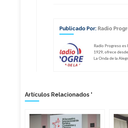
Publicado Por:
Radio Prog
Radio Progreso es 
1929, ofrece desde
La Onda de la Alegr
Artículos Relacionados '
bano
a