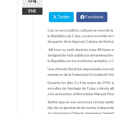
ENE
Twitter
Facebook
Con un acto político cultural se recordó la
la República de Cuba, suceso ocurrido en l
despacho de la Agencia Cubana de Notici
Allí tuvo su sede durante unas 48 horas es
designación hizo pública la determinació
la República en los institutos armados, y 
Una ofrenda floral fue depositada este m
miembros de la Federación Estudiantil Uni
Durante los días 3 y 4 de enero de 1959, e
estudios de Santiago de Cuba, y desde all
a los presentes el historiador Manuel Pev
Refirió que en ese entonces Urrutia tamb
hijo de un general de las luchas independe
al comandante Efigenio Ameijeiras Delgado,