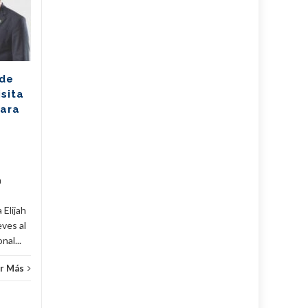
AGO
excelencia con
AGO
cosecha dorada en
Sudáfrica
Los jóvenes bailarines
 de
Greisell Lastre y Joan Manuel
isita
Riera, de la Escuela Nacional
para
de Ballet Fernando Alonso,
han puesto en alto el...
Cuba
,
Culturales
,
Fijar
...
Leer Más
Cuba
,
a
 Elijah
eves al
al...
r Más