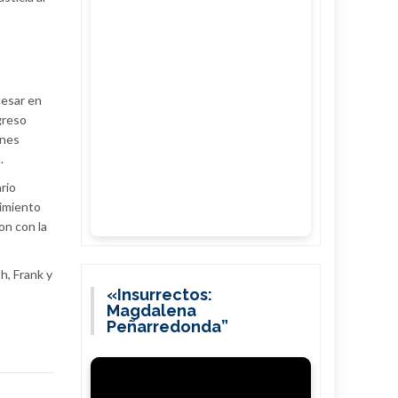
cesar en
greso
ones
.
rio
vimiento
on con la
h, Frank y
«Insurrectos:
Magdalena
Peñarredonda”