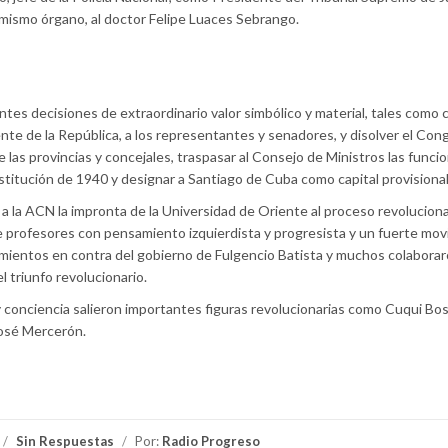
 mismo órgano, al doctor Felipe Luaces Sebrango.
tes decisiones de extraordinario valor simbólico y material, tales como 
nte de la República, a los representantes y senadores, y disolver el Con
las provincias y concejales, traspasar al Consejo de Ministros las funci
onstitución de 1940 y designar a Santiago de Cuba como capital provisional
a la ACN la impronta de la Universidad de Oriente al proceso revoluciona
e profesores con pensamiento izquierdista y progresista y un fuerte mo
iamientos en contra del gobierno de Fulgencio Batista y muchos colaborar
el triunfo revolucionario.
 conciencia salieron importantes figuras revolucionarias como Cuqui Bos
José Mercerón.
/
Sin Respuestas
/
Por:
Radio Progreso