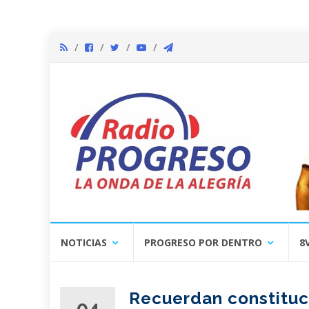
Skip
NOTICIAS
PROGRESO POR DENTRO
8
to
content
Recuerdan constituci
04