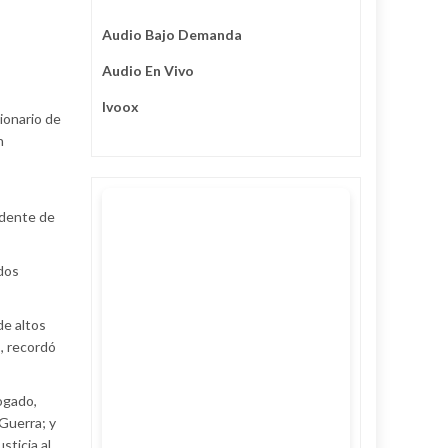
Audio Bajo Demanda
Audio En Vivo
Ivoox
cionario de
n
idente de
dos
de altos
, recordó
ogado,
 Guerra; y
sticia al