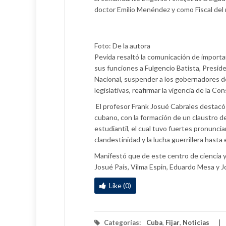
doctor Emilio Menéndez y como Fiscal del
Foto: De la autora
Pevida resaltó la comunicación de importan
sus funciones a Fulgencio Batista, Preside
Nacional, suspender a los gobernadores de 
legislativas, reafirmar la vigencia de la C
El profesor Frank Josué Cabrales destacó 
cubano, con la formación de un claustro d
estudiantil, el cual tuvo fuertes pronunc
clandestinidad y la lucha guerrillera hasta 
Manifestó que de este centro de ciencia y
Josué País, Vilma Espin, Eduardo Mesa y 
Like (0)
Categorías:
Cuba
,
Fijar
,
Noticias