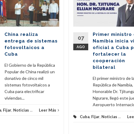
China realiza
Primer ministro
07
entrega de sistemas
Namibia inicia v
fotovoltaicos a
AGO
oficial a Cuba 
Cuba
fortalecer la
cooperación
El Gobierno de la República
bilateral
Popular de China realizó un
donativo de cinco mil
El primer ministro de l
sistemas fotovoltaicos a
República de Namibia,
Cuba para electrificar
Honorable Dr. Tjitunga
viviendas...
Ngurare, llegó este ju
Aeropuerto Internacion
a
,
Fijar
,
Noticias
...
Leer Más
Cuba
,
Fijar
,
Noticias
...
Lee